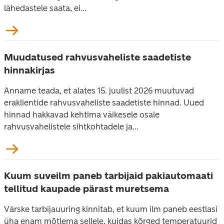
lähedastele saata, ei...
Muudatused rahvusvaheliste saadetiste
hinnakirjas
Anname teada, et alates 15. juulist 2026 muutuvad
eraklientide rahvusvaheliste saadetiste hinnad. Uued
hinnad hakkavad kehtima väikesele osale
rahvusvahelistele sihtkohtadele ja...
Kuum suveilm paneb tarbijaid pakiautomaati
tellitud kaupade pärast muretsema
Värske tarbijauuring kinnitab, et kuum ilm paneb eestlasi
üha enam mõtlema sellele, kuidas kõrged temperatuurid