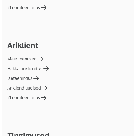
Klienditeenindus
Äriklient
Meie teenused
Hakka ärikliendiks
Iseteenindus
Ärikliendiuudised
Klienditeenindus
Tingimused