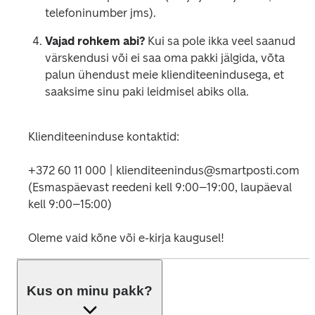
telefoninumber jms).
Vajad rohkem abi?
 Kui sa pole ikka veel saanud 
värskendusi või ei saa oma pakki jälgida, võta 
palun ühendust meie klienditeenindusega, et 
saaksime sinu paki leidmisel abiks olla.
Klienditeeninduse kontaktid:
+372 60 11 000 | klienditeenindus@smartposti.com

(Esmaspäevast reedeni kell 9:00–19:00, laupäeval 
kell 9:00–15:00)

Oleme vaid kõne või e-kirja kaugusel!
Kus on minu pakk?