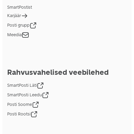
SmartPostist
Karjäär
Posti grupp
Meedia
Rahvusvahelised veebilehed
SmartPosti Läti
SmartPosti Leedu
Posti Soome
Posti Rootsi