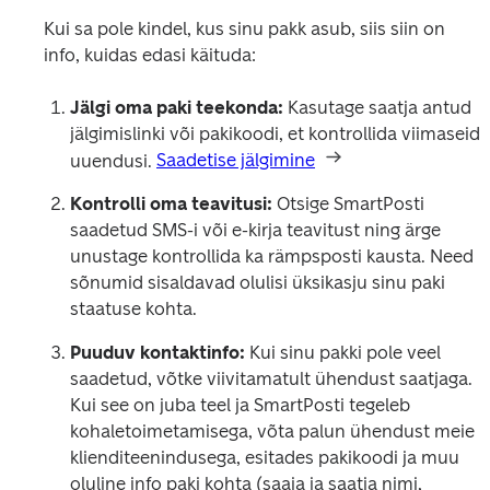
Kui sa pole kindel, kus sinu pakk asub, siis siin on 
info, kuidas edasi käituda:
Jälgi oma paki teekonda:
 Kasutage saatja antud 
jälgimislinki või pakikoodi, et kontrollida viimaseid 
uuendusi. 
Saadetise jälgimine
Kontrolli oma teavitusi:
 Otsige SmartPosti 
saadetud SMS-i või e-kirja teavitust ning ärge 
unustage kontrollida ka rämpsposti kausta. Need 
sõnumid sisaldavad olulisi üksikasju sinu paki 
staatuse kohta.
Puuduv kontaktinfo:
 Kui sinu pakki pole veel 
saadetud, võtke viivitamatult ühendust saatjaga. 
Kui see on juba teel ja SmartPosti tegeleb 
kohaletoimetamisega, võta palun ühendust meie 
klienditeenindusega, esitades pakikoodi ja muu 
oluline info paki kohta (saaja ja saatja nimi, 