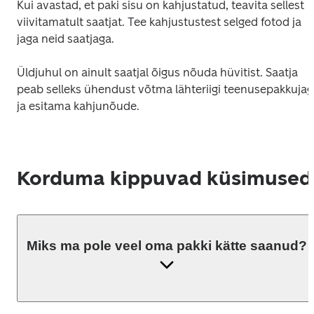
Kui avastad, et paki sisu on kahjustatud, teavita sellest 
viivitamatult saatjat. Tee kahjustustest selged fotod ja 
jaga neid saatjaga. 
Üldjuhul on ainult saatjal õigus nõuda hüvitist. Saatja 
peab selleks ühendust võtma lähteriigi teenusepakkujag
ja esitama kahjunõude. 
Korduma kippuvad küsimused
Miks ma pole veel oma pakki kätte saanud?