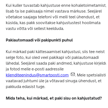
Kui kuller tuvastab kahjustuse enne kohaletoimetamist, 
lisab ta ise pakisaaja nimel vastava märkuse. Seejärel 
võetakse saajaga telefoni või meili teel ühendust, et 
küsida, kas pakk soovitakse kahjustustest hoolimata 
vastu võtta või sellest keelduda.
Pakiautomaadi või pakipunkti puhul
Kui märkad paki kättesaamisel kahjustusi, siis tee neist 
selge foto, kui oled veel pakikapi või pakiautomaadi 
lähedal. Seejärel saada paki andmed, kahjustuse kirjeldus
ja fotod meile e-posti aadressile 
klienditeenindus@smartposti.com
. Meie spetsialistid
vaatavad juhtumi üle ja võtavad sinuga ühendust, et 
pakkuda edasist tuge.
Mida teha, kui märkad, et paki sisu on kahjustatud?