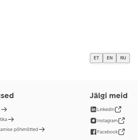
ET
EN
RU
used
Jälgi meid
d
LinkedIn
tika
Instagram
tamise põhimõtted
Facebook