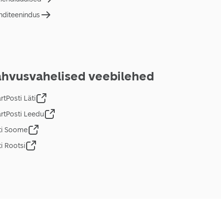
nditeenindus
hvusvahelised veebilehed
tPosti Läti
rtPosti Leedu
ti Soome
i Rootsi