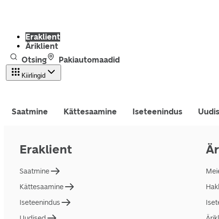
Eraklient
Äriklient
Otsing
Pakiautomaadid
Kiirlingid
Saatmine
Kättesaamine
Iseteenindus
Uudi
Eraklient
Är
Saatmine
Mei
Kättesaamine
Hakk
Iseteenindus
Ise
Uudised
Ärik