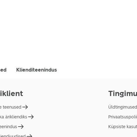
sed
Klienditeenindus
iklient
Tingim
e teenused
Üldtingimuse
a ärikliendiks
Privaatsuspolii
teenindus
Küpsiste kasu
liendiuudised