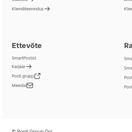
Klienditeenindus
Klie
Ettevõte
Ra
SmartPostist
Smar
Karjäär
Sma
Posti grupp
Pos
Meedia
Post
© Posti Group Oyj