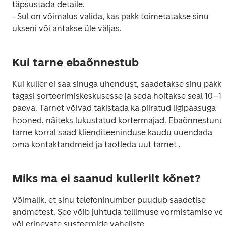
täpsustada detaile.

- Sul on võimalus valida, kas pakk toimetatakse sinu 
ukseni või antakse üle väljas.
Kui tarne ebaõnnestub
Kui kuller ei saa sinuga ühendust, saadetakse sinu pakk 
tagasi sorteerimiskeskusesse ja seda hoitakse seal 10–14
päeva. Tarnet võivad takistada ka piiratud ligipääsuga 
hooned, näiteks lukustatud kortermajad. Ebaõnnestunud
tarne korral saad klienditeeninduse kaudu uuendada 
oma kontaktandmeid ja taotleda uut tarnet .
Miks ma ei saanud kullerilt kõnet?
Võimalik, et sinu telefoninumber puudub saadetise 
andmetest. See võib juhtuda tellimuse vormistamise vea
või erinevate süsteemide vaheliste 