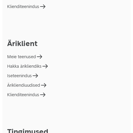
Klienditeenindus
Äriklient
Meie teenused
Hakka ärikliendiks
Iseteenindus
Ärikliendiuudised
Klienditeenindus
Tingimused