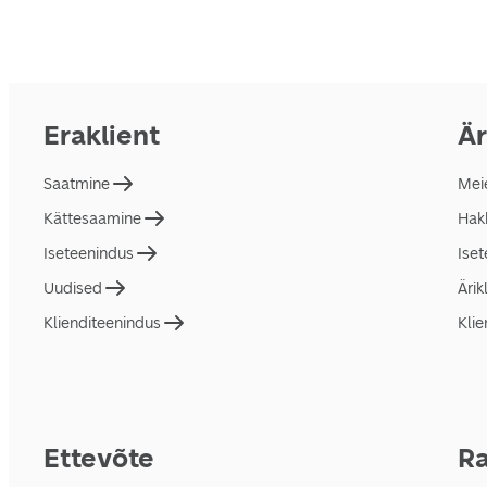
Eraklient
Är
Saatmine
Mei
Kättesaamine
Hakk
Iseteenindus
Ise
Uudised
Ärik
Klienditeenindus
Klie
Ettevõte
Ra