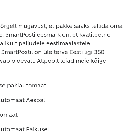
rgelt mugavust, et pakke saaks tellida oma 
. SmartPosti eesmärk on, et kvaliteetne 
likult paljudele eestimaalastele 
martPostil on üle terve Eesti ligi 350 
ab pidevalt. Allpoolt leiad meie kõige 
use pakiautomaat 
automaat Aespal
tomaat
automaat Paikusel