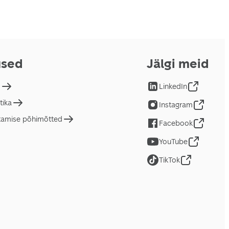
used
Jälgi meid
d
LinkedIn
tika
Instagram
tamise põhimõtted
Facebook
YouTube
TikTok