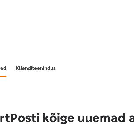
sed
Klienditeenindus
martPosti kõige uuemad