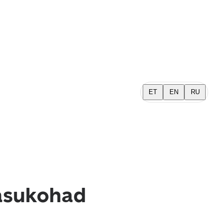
ET
EN
RU
 asukohad