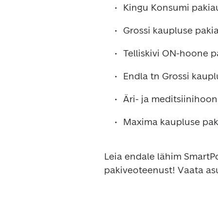
Kingu Konsumi pakia
Grossi kaupluse paki
Telliskivi ON-hoone 
Endla tn Grossi kaup
Äri- ja meditsiinihoo
Maxima kaupluse pak
Leia endale lähim SmartPo
pakiveoteenust! Vaata as