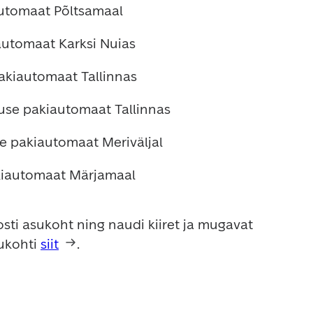
utomaat Põltsamaal
automaat Karksi Nuias
pakiautomaat Tallinnas
luse pakiautomaat Tallinnas
ne pakiautomaat Meriväljal
iautomaat Märjamaal
sti asukoht ning naudi kiiret ja mugavat 
ukohti 
siit
. 