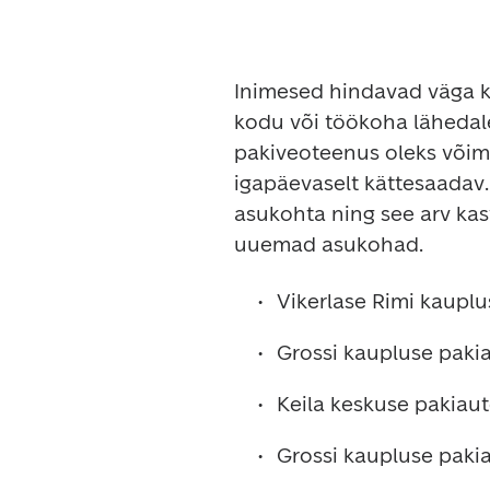
Inimesed hindavad väga kõ
kodu või töökoha lähedale
pakiveoteenus oleks võima
igapäevaselt kättesaadav. S
asukohta ning see arv kasv
uuemad asukohad. 
Vikerlase R
imi kaupl
Grossi kaupluse paki
Keila keskuse pakiau
Grossi kaupluse paki