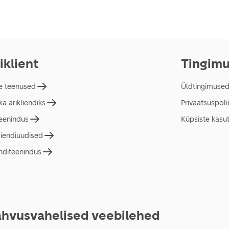
iklient
Tingim
e teenused
Üldtingimuse
a ärikliendiks
Privaatsuspolii
teenindus
Küpsiste kasu
liendiuudised
nditeenindus
hvusvahelised veebilehed