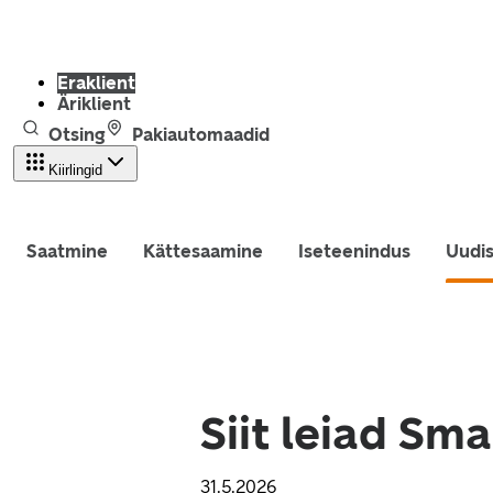
Eraklient
Äriklient
Otsing
Pakiautomaadid
Kiirlingid
Saatmine
Kättesaamine
Iseteenindus
Uudi
Siit leiad S
31.5.2026