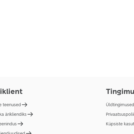
iklient
Tingim
e teenused
Üldtingimuse
a ärikliendiks
Privaatsuspolii
teenindus
Küpsiste kasu
liendiuudised