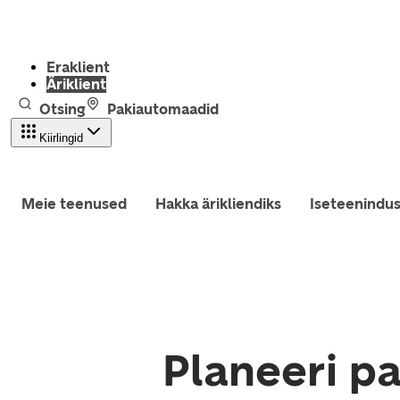
Eraklient
Äriklient
Otsing
Pakiautomaadid
Kiirlingid
Meie teenused
Hakka ärikliendiks
Iseteenindu
Planeeri pa