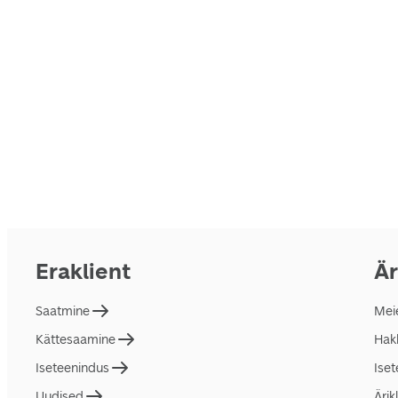
Eraklient
Är
Saatmine
Mei
Kättesaamine
Hakk
Iseteenindus
Ise
Uudised
Ärik