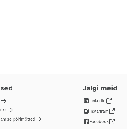
used
Jälgi meid
d
LinkedIn
tika
Instagram
tamise põhimõtted
Facebook