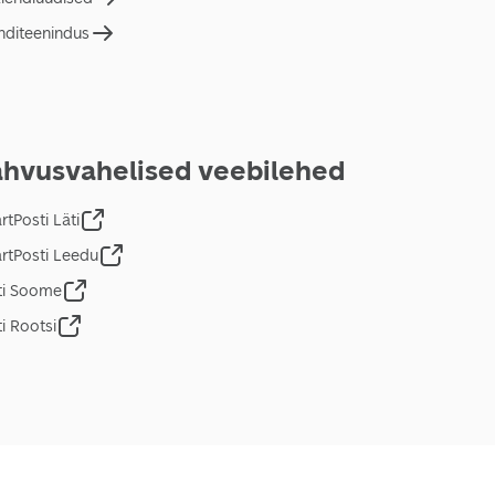
nditeenindus
hvusvahelised veebilehed
tPosti Läti
rtPosti Leedu
ti Soome
i Rootsi