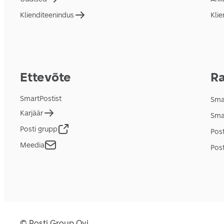
Klienditeenindus
Klie
Ettevõte
Ra
SmartPostist
Smar
Karjäär
Sma
Posti grupp
Pos
Meedia
Post
© Posti Group Oyj