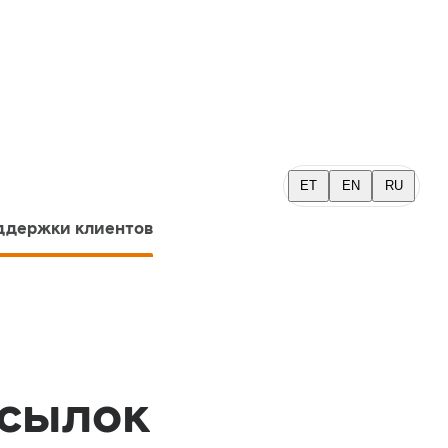
ET
EN
RU
ддержки клиентов
осылок