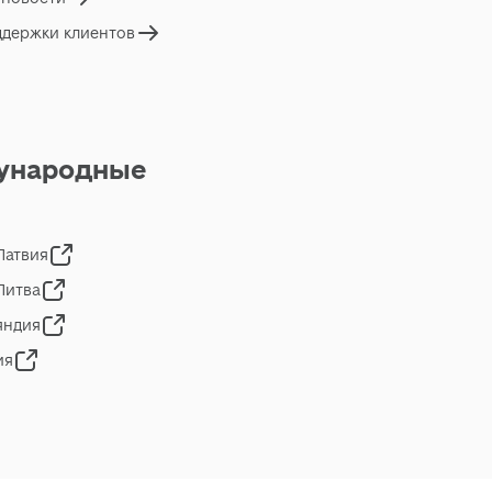
ддержки клиентов
ународные
 Латвия
 Литва
яндия
ия