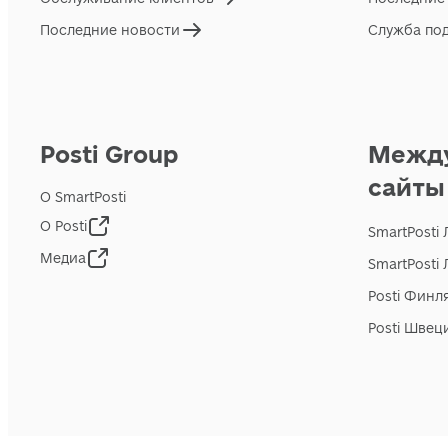
Последние новости
Служба по
Posti Group
Межд
сайты
О SmartPosti
О Posti
SmartPosti
Медиа
SmartPosti
Posti Финл
Posti Швец