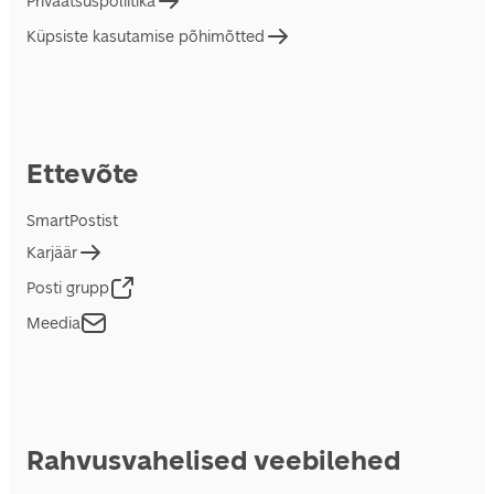
Privaatsuspoliitika
Küpsiste kasutamise põhimõtted
Ettevõte
SmartPostist
Karjäär
Posti grupp
Meedia
Rahvusvahelised veebilehed