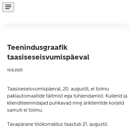
Teenindusgraafik
taasiseseisvumispäeval
10.8.2025
Taasiseseisvumispäeval, 20. augustil, ei toimu 
pakiautomaatide täitmist ega tühjendamist. Kullerid ja 
klienditeenindajad puhkavad ning äriklientide korjeid 
samuti ei toimu.
Tavapärane töökorraldus taastub 21. augustil.