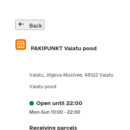
Back
PAKIPUNKT Vaiatu pood
Vaiatu, Jõgeva-Mustvee, 48522 Vaiatu
Vaiatu pood
Open until 22:00
Mon-Sun 10:00 - 22:00
Receiving parcels