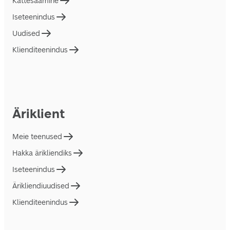
Kättesaamine
Iseteenindus
Uudised
Klienditeenindus
Äriklient
Meie teenused
Hakka ärikliendiks
Iseteenindus
Ärikliendiuudised
Klienditeenindus