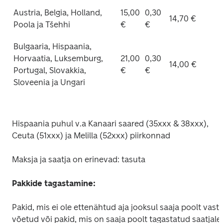
Austria, Belgia, Holland, 
15,00 
0,30 
14,70 €
Poola ja Tšehhi
€
€
Bulgaaria, Hispaania, 
Horvaatia, Luksemburg, 
21,00 
0,30 
14,00 €
Portugal, Slovakkia, 
€
€
Sloveenia ja Ungari 
Hispaania puhul v.a Kanaari saared (35xxx & 38xxx), 
Ceuta (51xxx) ja Melilla (52xxx) piirkonnad
Maksja ja saatja on erinevad: tasuta 
Pakkide tagastamine: 
Pakid, mis ei ole ettenähtud aja jooksul saaja poolt vastu
võetud või pakid, mis on saaja poolt tagastatud saatjale, 