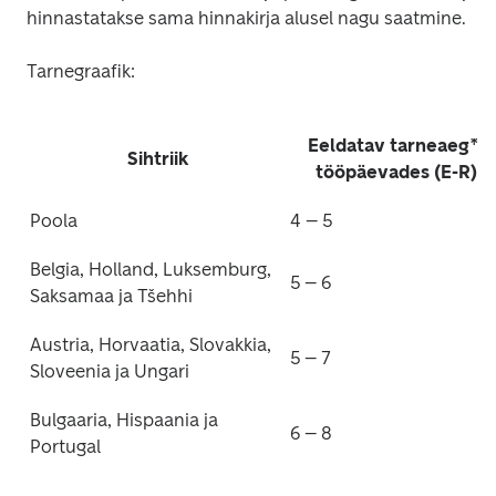
hinnastatakse sama hinnakirja alusel nagu saatmine. 
Tarnegraafik:
Eeldatav tarneaeg* 
Sihtriik
tööpäevades (E-R)
Poola
4 – 5
Belgia, Holland, Luksemburg, 
5 – 6 
Saksamaa ja Tšehhi
Austria, Horvaatia, Slovakkia, 
5 – 7 
Sloveenia ja Ungari
Bulgaaria, Hispaania ja 
6 – 8 
Portugal