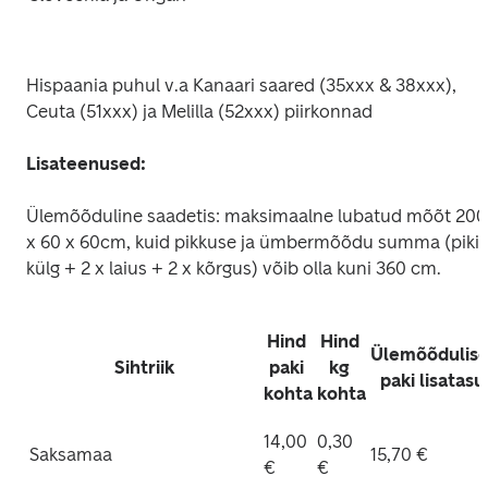
Hispaania puhul v.a Kanaari saared (35xxx & 38xxx), 
Ceuta (51xxx) ja Melilla (52xxx) piirkonnad 
Lisateenused:
Ülemõõduline saadetis: maksimaalne lubatud mõõt 200 
x 60 x 60cm, kuid pikkuse ja ümbermõõdu summa (pikim
külg + 2 x laius + 2 x kõrgus) võib olla kuni 360 cm.
Hind 
Hind 
Ülemõõdulise
Sihtriik
paki 
kg 
paki lisatasu
kohta
kohta
14,00 
0,30 
Saksamaa
15,70 €
€
€