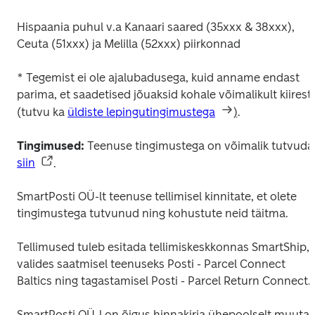
Hispaania puhul v.a Kanaari saared (35xxx & 38xxx), 
Ceuta (51xxx) ja Melilla (52xxx) piirkonnad
* 
Tegemist ei ole ajalubadusega, kuid anname endast 
parima, et saadetised jõuaksid kohale võimalikult kiiresti 
(tutvu ka 
üldiste lepingutingimustega
)
.
Tingimused: 
Teenuse tingimustega
siin
. 
SmartPosti OÜ-lt teenuse tellimisel kinnitate, et olete 
tingimustega tutvunud ning kohustute neid täitma.
Tellimused tuleb esitada tellimiskeskkonnas SmartShip, 
valides saatmisel teenuseks Posti - Parcel Connect 
Baltics ning tagastamisel Posti - Parcel Return Connect.
SmartPosti OÜ-l on õigus hinnakirja ühepoolselt muuta 