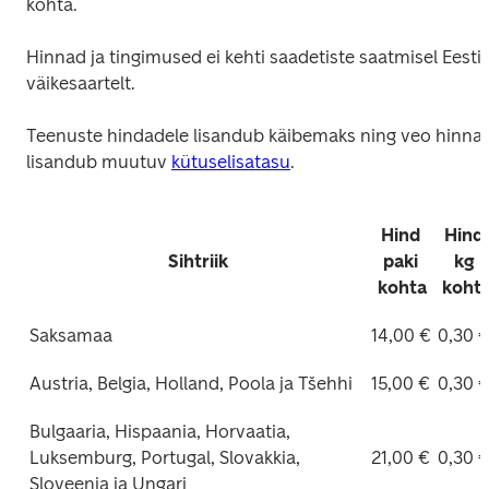
kohta.
Hinnad ja tingimused ei kehti saadetiste saatmisel Eesti 
väikesaartelt.
Teenuste hindadele lisandub käibemaks ning veo hinnale
lisandub muutuv 
kütuselisatasu
.
Hind 
Hind 
Sihtriik
paki 
kg 
kohta
koht
Saksamaa
14,00 €
0,30 
Austria, Belgia, Holland, Poola ja Tšehhi
15,00 €
0,30 
Bulgaaria, Hispaania, Horvaatia, 
Luksemburg, Portugal, Slovakkia, 
21,00 €
0,30 
Sloveenia ja Ungari 