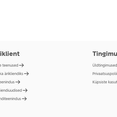
iklient
Tingim
e teenused
Üldtingimuse
a ärikliendiks
Privaatsuspolii
teenindus
Küpsiste kasu
liendiuudised
nditeenindus