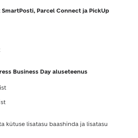
SmartPosti, Parcel Connect ja PickUp 
t
ress Business Day aluseteenus 
ist
ist
 kütuse lisatasu baas­hinda ja lisatasu 