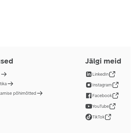
used
Jälgi meid
d
LinkedIn
tika
Instagram
tamise põhimõtted
Facebook
YouTube
TikTok