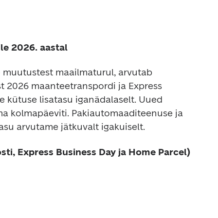
ile 2026. aastal
 muutustest maailmaturul, arvutab 
list 2026 maanteetranspordi ja Express 
 kütuse lisatasu iganädalaselt. Uued 
ma kolmapäeviti. Pakiautomaaditeenuse ja 
asu arvutame jätkuvalt igakuiselt.
sti, Express Business Day ja Home Parcel) 