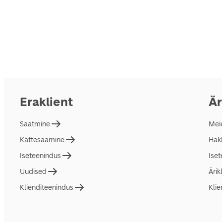
Eraklient
Är
Saatmine
Mei
Kättesaamine
Hakk
Iseteenindus
Ise
Uudised
Ärik
Klienditeenindus
Klie