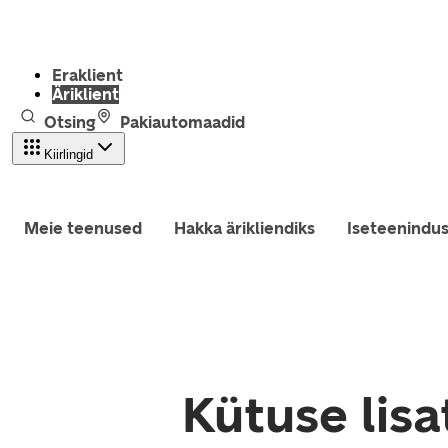
Eraklient
Äriklient
Otsing
Pakiautomaadid
Kiirlingid
Meie teenused
Hakka ärikliendiks
Iseteenindu
Kütuse lisa