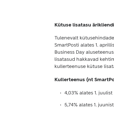
Kütuse lisatasu ärikliend
Tulenevalt kütusehindade
SmartPosti alates 1. april
Business Day aluseteenuse
lisatasud hakkavad kehti
kullerteenuse kütuse lisat
Kullerteenus (nt SmartPo
4,03% alates 1. juulist
5,74% alates 1. juunist