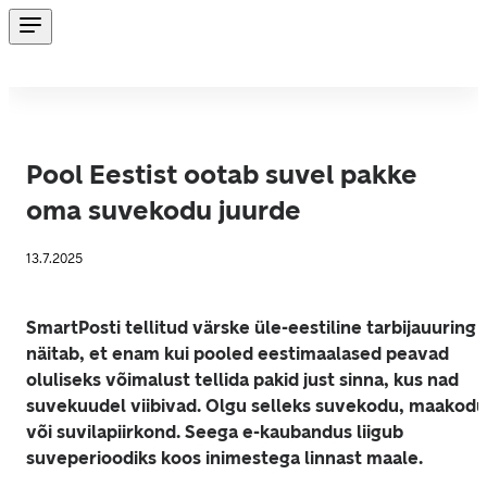
Pool Eestist ootab suvel pakke
oma suvekodu juurde
13.7.2025
SmartPosti tellitud värske üle-eestiline tarbijauuring 
näitab, et enam kui pooled eestimaalased peavad 
oluliseks võimalust tellida pakid just sinna, kus nad 
suvekuudel viibivad. Olgu selleks suvekodu, maakodu 
või suvilapiirkond. Seega e-kaubandus liigub 
suveperioodiks koos inimestega linnast maale.