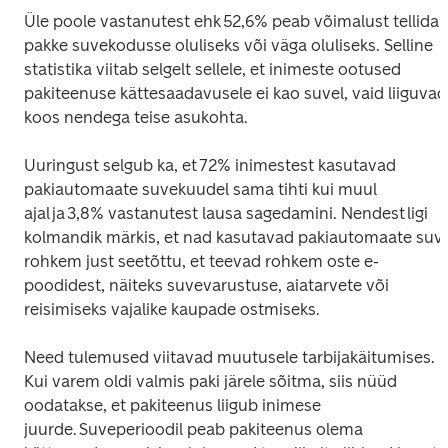
Üle poole vastanutest ehk 52,6% peab võimalust tellida 
pakke suvekodusse oluliseks või väga oluliseks. Selline 
statistika viitab selgelt sellele, et inimeste ootused 
pakiteenuse kättesaadavusele ei kao suvel, vaid liiguvad 
koos nendega teise asukohta. 
Uuringust selgub ka, et 72% inimestest kasutavad 
pakiautomaate suvekuudel sama tihti kui muul 
ajal ja 3,8% vastanutest lausa sagedamini. Nendest ligi 
kolmandik märkis, et nad kasutavad pakiautomaate suve
rohkem just seetõttu, et teevad rohkem oste e-
poodidest, näiteks suvevarustuse, aiatarvete või 
reisimiseks vajalike kaupade ostmiseks. 
Need tulemused viitavad muutusele tarbijakäitumises. 
Kui varem oldi valmis paki järele sõitma, siis nüüd 
oodatakse, et pakiteenus liigub inimese 
juurde. Suveperioodil peab pakiteenus olema 