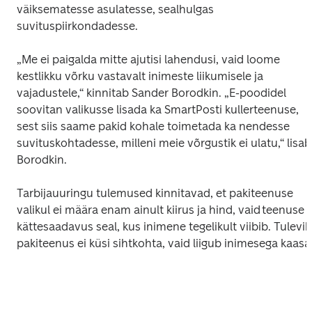
väiksematesse asulatesse, sealhulgas 
suvituspiirkondadesse. 
„Me ei paigalda mitte ajutisi lahendusi, vaid loome 
kestlikku võrku vastavalt inimeste liikumisele ja 
vajadustele,“ kinnitab Sander Borodkin. „E-poodidel 
soovitan valikusse lisada ka SmartPosti kullerteenuse, 
sest siis saame pakid kohale toimetada ka nendesse 
suvituskohtadesse, milleni meie võrgustik ei ulatu,“ lisab 
Borodkin.  
Tarbijauuringu tulemused kinnitavad, et pakiteenuse 
valikul ei määra enam ainult kiirus ja hind, vaid teenuse 
kättesaadavus seal, kus inimene tegelikult viibib. Tulevik
pakiteenus ei küsi sihtkohta, vaid liigub inimesega kaasa.