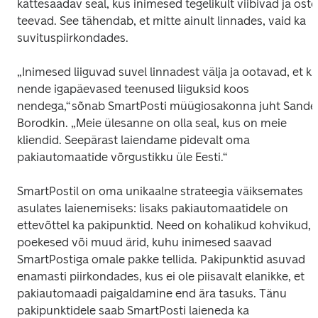
kättesaadav seal, kus inimesed tegelikult viibivad ja oste 
teevad. See tähendab, et mitte ainult linnades, vaid ka 
suvituspiirkondades. 
„Inimesed liiguvad suvel linnadest välja ja ootavad, et ka 
nende igapäevased teenused liiguksid koos 
nendega,“ sõnab SmartPosti müügiosakonna juht Sander
Borodkin. „Meie ülesanne on olla seal, kus on meie 
kliendid. Seepärast laiendame pidevalt oma 
pakiautomaatide võrgustikku üle Eesti.“ 
SmartPostil on oma unikaalne strateegia väiksemates 
asulates laienemiseks: lisaks pakiautomaatidele on 
ettevõttel ka pakipunktid. Need on kohalikud kohvikud, 
poekesed või muud ärid, kuhu inimesed saavad 
SmartPostiga omale pakke tellida. Pakipunktid asuvad 
enamasti piirkondades, kus ei ole piisavalt elanikke, et 
pakiautomaadi paigaldamine end ära tasuks. Tänu 
pakipunktidele saab SmartPosti laieneda ka 