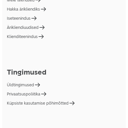
Meie teenused
Hakka ärikliendiks
Iseteenindus
Ärikliendiuudised
Klienditeenindus
Tingimused
Üldtingimused
Privaatsuspoliitika
Küpsiste kasutamise põhimõtted