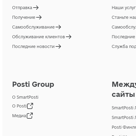
Отправка
Наши услу
Получение
Станьте н
Самообслуживание
Самообслу
Обслуживание клиентов
Последние
Последние новости
Служба по
Posti Group
Межд
сайты
О SmartPosti
О Posti
SmartPosti
Медиа
SmartPosti
Posti Финл