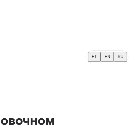
ET
EN
RU
ровочном