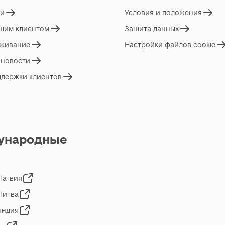
ги
Условия и положения
ашим клиентом
Защита данных
живание
Настройки файлов cookie
 новости
ддержки клиентов
ународные
 Латвия
 Литва
яндия