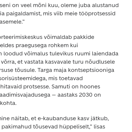
seni on veel mõni kuu, oleme juba alustanud 
a paigaldamist, mis viib meie tööprotsessid 
asemele.”
rteerimiskeskus võimaldab pakkide 
reldes praegusega rohkem kui 
 loodud võimalus tulevikus ruumi laiendada 
võrra, et vastata kasvavale turu nõudlusele 
suse tõusule. Targa maja kontseptsiooniga 
sorisüsteemidega, mis toetavad 
hitavaid protsesse. Samuti on hoones 
laadimisvajadusega – aastaks 2030 on 
skohta.
umine näitab, et e-kaubanduse kasv jätkub, 
il pakimahud tõusevad hüppeliselt,” lisas 