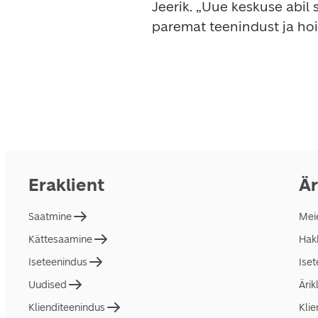
Jeerik. „Uue keskuse abil
paremat teenindust ja hoida 
Eraklient
Är
Saatmine
Mei
Kättesaamine
Hakk
Iseteenindus
Ise
Uudised
Ärik
Klienditeenindus
Klie