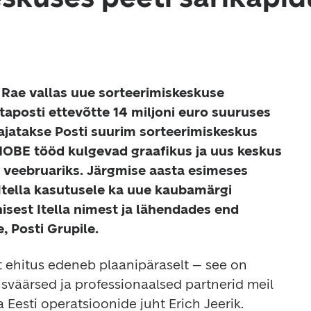
 Rae vallas uue sorteerimiskeskuse 
taposti ettevõtte 14 miljoni euro suuruses 
ajatakse Posti suurim sorteerimiskeskus 
NOBE tööd kulgevad graafikus ja uus keskus 
 veebruariks. Järgmise aasta esimeses 
tella kasutusele ka uue kaubamärgi 
sest Itella nimest ja lähendades end 
, Posti Grupile.
 ehitus edeneb plaanipäraselt – see on 
dusväärsed ja professionaalsed partnerid meil 
 Eesti operatsioonide juht Erich Jeerik. 