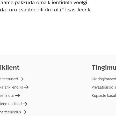
 saame pakkuda oma klientidele veelgi 
turu kvaliteediliidri rolli,“ lisas Jeerik.
iklient
Tingim
e teenused
Üldtingimuse
a ärikliendiks
Privaatsuspolii
teenindus
Küpsiste kasu
liendiuudised
nditeenindus