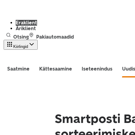
Eraklient
Äriklient
Otsing
Pakiautomaadid
Kiirlingid
Saatmine
Kättesaamine
Iseteenindus
Uudi
Smartposti B
sorteerimiske