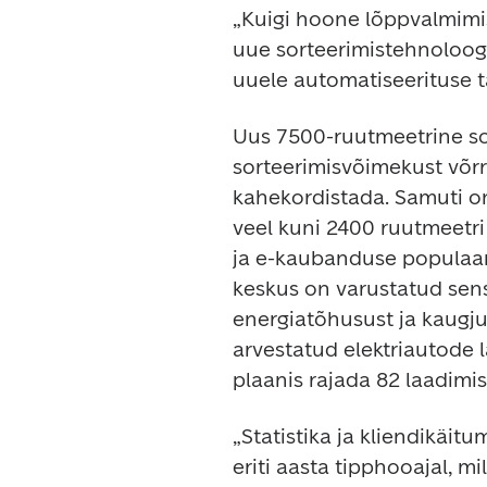
„Kuigi hoone lõppvalmimi
uue sorteerimistehnoloogi
uuele automatiseerituse t
Uus 7500-ruutmeetrine so
sorteerimisvõimekust võr
kahekordistada. Samuti on
veel kuni 2400 ruutmeetri 
ja e-kaubanduse populaar
keskus on varustatud sen
energiatõhusust ja kaugju
arvestatud elektriautode 
plaanis rajada 82 laadimi
„Statistika ja kliendikäit
eriti aasta tipphooajal, m