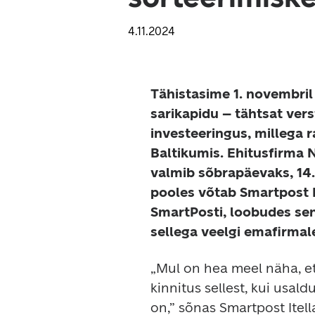
4.11.2024
Tähistasime 1. novembril
sarikapidu – tähtsat vers
investeeringus, millega r
Baltikumis. Ehitusfirma 
valmib sõbrapäevaks, 14.
pooles võtab Smartpost I
SmartPosti, loobudes seni
sellega veelgi emafirmale
„Mul on hea meel näha, et
kinnitus sellest, kui usal
on,” sõnas Smartpost Itella