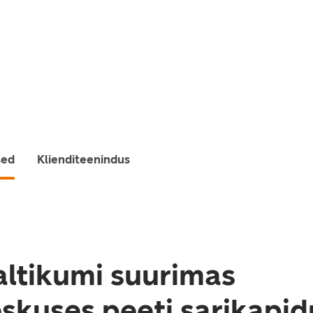
sed
Klienditeenindus
altikumi suurimas
skuses peeti sarikapid