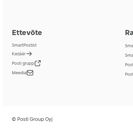
Ettevõte
Ra
SmartPostist
Smar
Karjäär
Sma
Posti grupp
Pos
Meedia
Post
© Posti Group Oyj