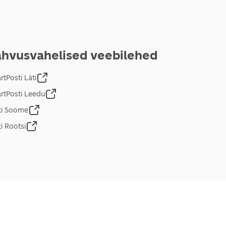
hvusvahelised veebilehed
tPosti Läti
rtPosti Leedu
ti Soome
i Rootsi