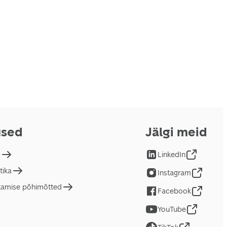
used
Jälgi meid
d
LinkedIn
tika
Instagram
tamise põhimõtted
Facebook
YouTube