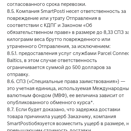
согласованного срока перевозки.

8.5. Компания SmartPosti несет ответственность за 
повреждение или утрату Отправления в 
соответствии с КДПГ и Законом «Об 
обязательственном праве» в размере до 8,33 СПЗ за 
килограмм веса брутто поврежденного или 
утраченного Отправления, за исключением:

8.5.1. предоставления услуг службами Parcel Connect
Baltics, в этом случае ответственность 
ограничивается суммой до 500 долларов за 
отправку.

8.6. СПЗ («Специальные права заимствования») — 
это учетная единица, используемая Международным
валютным фондом (МВФ), ее величина зависит от 
опубликованного обменного курса*.

8.7. Если будет доказано, что задержка доставки 
товара причинила ущерб Заказчику, компания 
SmartPostiобязуется возместить ущерб в размере, не
превышающем стоимость доставки.
