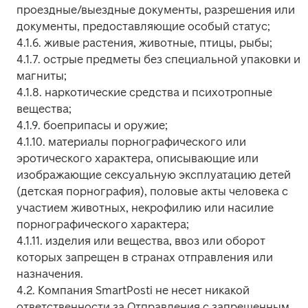
проездные/выездные документы, разрешения или 
документы, предоставляющие особый статус;

4.1.6. живые растения, животные, птицы, рыбы;

4.1.7. острые предметы без специальной упаковки и 
магниты;

4.1.8. наркотические средства и психотропные 
вещества;

4.1.9. боеприпасы и оружие;

4.1.10. материалы порнографического или 
эротического характера, описывающие или 
изображающие сексуальную эксплуатацию детей 
(детская порнография), половые акты человека с 
участием животных, некрофилию или насилие 
порнографического характера;

4.1.11. изделия или вещества, ввоз или оборот 
которых запрещен в странах отправления или 
назначения.

4.2. Компания SmartPosti не несет никакой 
ответственности за Отправления с запрещенным 