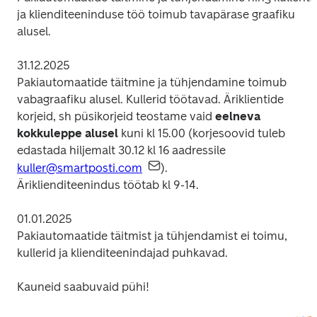
ja klienditeeninduse töö toimub tavapärase graafiku 
alusel.
31.12.2025

Pakiautomaatide täitmine ja tühjendamine toimub 
vabagraafiku alusel. Kullerid töötavad. Äriklientide 
korjeid, sh püsikorjeid teostame vaid 
eelneva 
kokkuleppe alusel
 kuni kl 15.00 (korjesoovid tuleb 
edastada hiljemalt 30.12 kl 16 aadressile 
kuller@smartposti.com
).

Äriklienditeenindus töötab kl 9-14.
01.01.2025 

Pakiautomaatide täitmist ja tühjendamist ei toimu, 
kullerid ja klienditeenindajad puhkavad.
Kauneid saabuvaid pühi! 