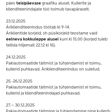
päev 
teisipäevase
 graafiku alusel. Kullerite ja 
klienditeenindajate töö toimub tavapäraselt.
23.12.2025 

Äriklienditeenindus töötab kl 9-14.

Äriklientide korjeid, sh püsikorjeid teostame vaid 
eelneva kokkuleppe alusel
 kuni kl 15.00 (korjed tuleb 
tellida hiljemalt 22.12 kl 16).
24.12.2025 

Pakiautomaatide täitmist ja tühjendamist ei toimu, 
kullerid puhkavad. Äriklienditeenindus on suletud.
25.-26.12.2025 

Pakiautomaatide täitmist ja tühjendamist ei toimu, 
kullerid ja klienditeenindajad puhkavad.
27.– 30.12.2025 

Pakiautomaatide täitmine ja tühjendamine ning kullerite 