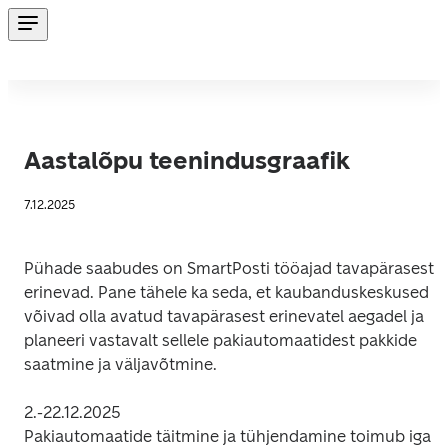
Aastalõpu teenindusgraafik
7.12.2025
Pühade saabudes on SmartPosti tööajad tavapärasest 
erinevad. Pane tähele ka seda, et kaubanduskeskused 
võivad olla avatud tavapärasest erinevatel aegadel ja 
planeeri vastavalt sellele pakiautomaatidest pakkide 
saatmine ja väljavõtmine.
2.-22.12.2025 

Pakiautomaatide täitmine ja tühjendamine toimub iga 