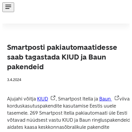
Smartposti pakiautomaatidesse
saab tagastada KIUD ja Baun
pakendeid
3.4.2024
Ajujahi võitja 
KIUD
, Smartpost Itella ja 
Baun 
viivad
korduskasutuspakendite kasutamise Eestis uuele 
tasemele. 269 Smartpost Itella pakiautomaati üle Eesti 
võtavad nüüdsest vastu KIUD ja Baun ringluspakendeid, 
aidates kaasa keskkonnasõbralikule pakendite 