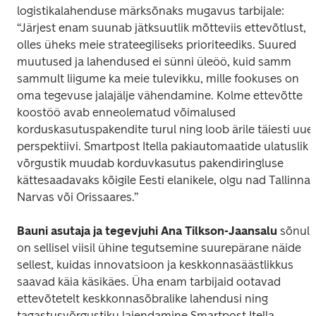
logistikalahenduse märksõnaks mugavus tarbijale: 
“Järjest enam suunab jätksuutlik mõtteviis ettevõtlust, 
olles üheks meie strateegiliseks prioriteediks. Suured 
muutused ja lahendused ei sünni üleöö, kuid samm 
sammult liigume ka meie tulevikku, mille fookuses on 
oma tegevuse jalajälje vähendamine. Kolme ettevõtte 
koostöö avab enneolematud võimalused 
korduskasutuspakendite turul ning loob ärile täiesti uue 
perspektiivi. Smartpost Itella pakiautomaatide ulatuslik 
võrgustik muudab korduvkasutus pakendiringluse 
kättesaadavaks kõigile Eesti elanikele, olgu nad Tallinnas,
Narvas või Orissaares.”
Bauni asutaja ja tegevjuhi Ana Tilkson-Jaansalu
 sõnul 
on sellisel viisil ühine tegutsemine suurepärane näide 
sellest, kuidas innovatsioon ja keskkonnasäästlikkus 
saavad käia käsikäes. Üha enam tarbijaid ootavad 
ettevõtetelt keskkonnasõbralike lahendusi ning 
tagastusvõrgustiku laiendamine Smartpost Itella 