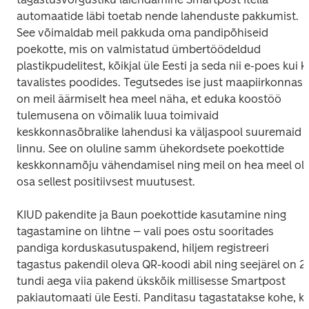
automaatide läbi toetab nende lahenduste pakkumist. 
See võimaldab meil pakkuda oma pandipõhiseid 
poekotte, mis on valmistatud ümbertöödeldud 
plastikpudelitest, kõikjal üle Eesti ja seda nii e-poes kui ka
tavalistes poodides. Tegutsedes ise just maapiirkonnas 
on meil äärmiselt hea meel näha, et eduka koostöö 
tulemusena on võimalik luua toimivaid 
keskkonnasõbralike lahendusi ka väljaspool suuremaid 
linnu. See on oluline samm ühekordsete poekottide 
keskkonnamõju vähendamisel ning meil on hea meel olla
osa sellest positiivsest muutusest.
KIUD pakendite ja Baun poekottide kasutamine ning 
tagastamine on lihtne – vali poes ostu sooritades 
pandiga korduskasutuspakend, hiljem registreeri 
tagastus pakendil oleva QR-koodi abil ning seejärel on 24
tundi aega viia pakend ükskõik millisesse Smartpost 
pakiautomaati üle Eesti. Panditasu tagastatakse kohe, kui