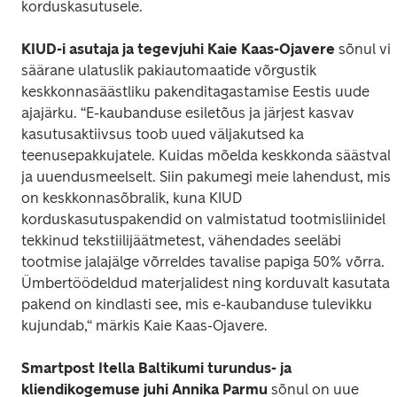
korduskasutusele.
KIUD-i asutaja ja tegevjuhi Kaie Kaas-Ojavere
 sõnul vii
säärane ulatuslik pakiautomaatide võrgustik 
keskkonnasäästliku pakenditagastamise Eestis uude 
ajajärku. “E-kaubanduse esiletõus ja järjest kasvav 
kasutusaktiivsus toob uued väljakutsed ka 
teenusepakkujatele. Kuidas mõelda keskkonda säästvalt 
ja uuendusmeelselt. Siin pakumegi meie lahendust, mis 
on keskkonnasõbralik, kuna KIUD 
korduskasutuspakendid on valmistatud tootmisliinidel 
tekkinud tekstiilijäätmetest, vähendades seeläbi 
tootmise jalajälge võrreldes tavalise papiga 50% võrra. 
Ümbertöödeldud materjalidest ning korduvalt kasutatav
pakend on kindlasti see, mis e-kaubanduse tulevikku 
kujundab,“ märkis Kaie Kaas-Ojavere.
Smartpost Itella Baltikumi turundus- ja 
kliendikogemuse juhi Annika Parmu
 sõnul on uue 