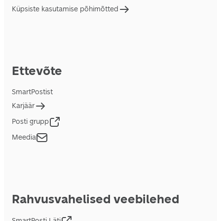
Küpsiste kasutamise põhimõtted
Ettevõte
SmartPostist
Karjäär
Posti grupp
Meedia
Rahvusvahelised veebilehed
SmartPosti Läti