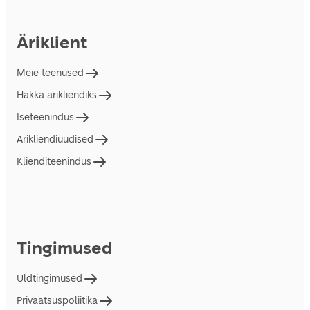
Äriklient
Meie teenused
Hakka ärikliendiks
Iseteenindus
Ärikliendiuudised
Klienditeenindus
Tingimused
Üldtingimused
Privaatsuspoliitika