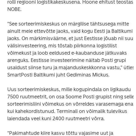
rolli regiooni logistikakeskusena. Hoone ehitust teostas 
NOBE.
"See sorteerimiskeskus on märgilise tähtsusega mitte 
ainult meie ettevõtte jaoks, vaid kogu Eesti ja Baltikumi 
jaoks. On märkimisväärne, et just Eestisse jõuab nii suur 
välisinvesteering, mis tõstab piirkonna logistilist 
võimekust ja loob eeldused e-kaubanduse jätkuvaks 
arenguks. Eestisse investeerimine näitab Posti grupi 
usaldust siinse turu ja majanduskeskkonna vastu," ütles 
SmartPosti Baltikumi juht Gediminas Mickus.
Uus sorteerimiskeskus, mille kogupindala on ligikaudu 
7500 ruutmeetrit, on osa Soome Posti grupist ning selle 
sorteerimisliini võimekus on võrreldes varasemaga enam
kui kahekordistunud. Terminali on võimalik tulevikus 
laiendada veel kuni 2400 ruutmeetri võrra.
"Pakimahtude kiire kasvu tõttu vajasime uut ja 