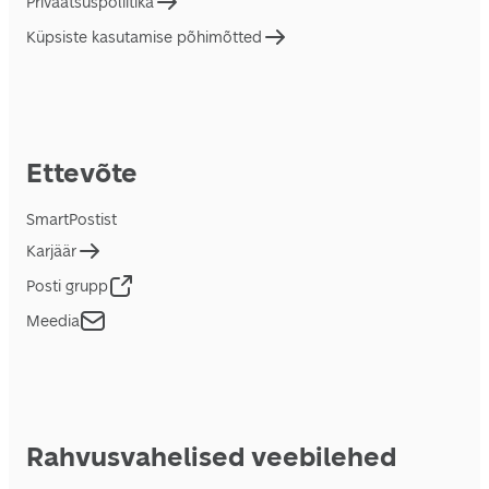
Privaatsuspoliitika
Küpsiste kasutamise põhimõtted
Ettevõte
SmartPostist
Karjäär
Posti grupp
Meedia
Rahvusvahelised veebilehed