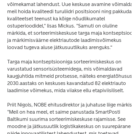
võimekamat lahendust. Uue keskuse avamine võimaldab
meil hoida kvaliteedi turuliidri positsiooni ning pakkuda 
kvaliteetset teenust ka kõige nõudlikumatel 
ostuperioodidel," lisas Mickus. "Samuti on oluline 
märkida, et sorteerimiskeskuse targa maja kontseptsioon
ja märkimisväärne elektriautode laadimisvõimekus 
loovad tugeva aluse jätkusuutlikuks arenguks.“
Targa maja kontseptsiooniga sorteerimiskeskus on 
varustatud sensorisüsteemidega, mis võimaldavad 
kaugjuhtida mitmeid protsesse, näiteks energiatõhusust.
2030.aastaks on keskuses kavandatud 82 elektriauto 
laadimise võimekus, mida viiakse ellu etapiviisiliselt.
Priit Nigols, NOBE ehitusdirektor ja juhatuse liige märkis: 
"Meil on hea meel, et saime panustada SmartPosti 
Baltikumi suurima sorteerimiskeskuse rajamisse. See 
moodne ja jätkusuutlik logistikakeskus on suurepärane 
näide innovaatilistest lahendustest, mis toetavad 