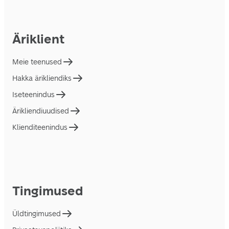
Äriklient
Meie teenused
Hakka ärikliendiks
Iseteenindus
Ärikliendiuudised
Klienditeenindus
Tingimused
Üldtingimused