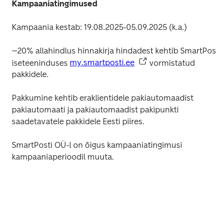
Kampaaniatingimused
Kampaania kestab: 19.08.2025-05.09.2025 (k.a.) 
–20% allahindlus hinnakirja hindadest kehtib SmartPosti
iseteeninduses 
my.smartposti.ee
 vormistatud 
pakkidele. 
Pakkumine kehtib eraklientidele pakiautomaadist 
pakiautomaati ja pakiautomaadist pakipunkti 
saadetavatele pakkidele Eesti piires. 
SmartPosti OÜ-l on õigus kampaaniatingimusi 
kampaaniaperioodil muuta. 