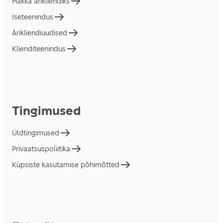
Hakka ärikliendiks
Iseteenindus
Ärikliendiuudised
Klienditeenindus
Tingimused
Üldtingimused
Privaatsuspoliitika
Küpsiste kasutamise põhimõtted