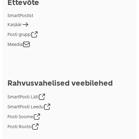
Ettevõte
SmartPostist
Karjäär
Posti grupp
Meedia
Rahvusvahelised veebilehed
SmartPosti Läti
SmartPosti Leedu
Posti Soome
Posti Rootsi