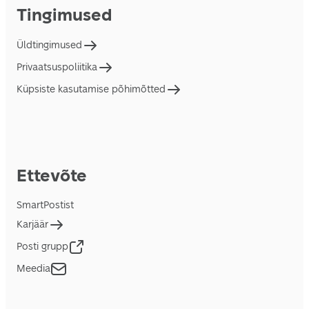
Tingimused
Üldtingimused
Privaatsuspoliitika
Küpsiste kasutamise põhimõtted
Ettevõte
SmartPostist
Karjäär
Posti grupp
Meedia