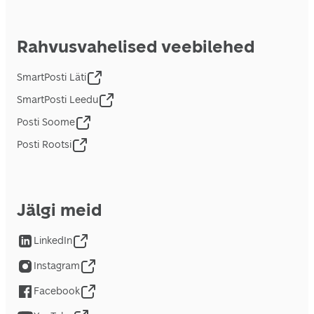
Rahvusvahelised veebilehed
SmartPosti Läti
SmartPosti Leedu
Posti Soome
Posti Rootsi
Jälgi meid
LinkedIn
Instagram
Facebook