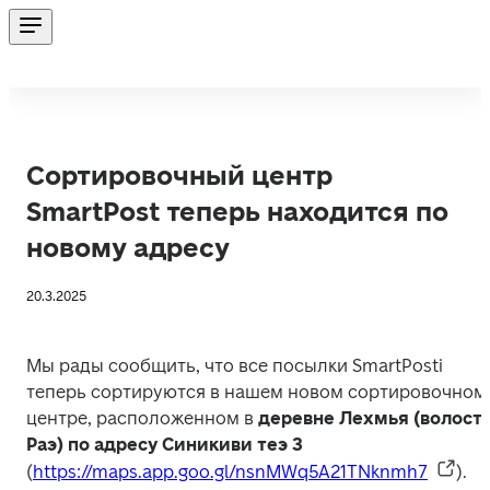
Сортировочный центр
SmartPost теперь находится по
новому адресу
20.3.2025
Мы рады сообщить, что все посылки SmartPosti 
теперь сортируются в нашем новом сортировочном 
центре, расположенном в 
деревне Лехмья (волость
Раэ) по адресу Синикиви теэ 3  
(
https://maps.app.goo.gl/nsnMWq5A21TNknmh7
). 