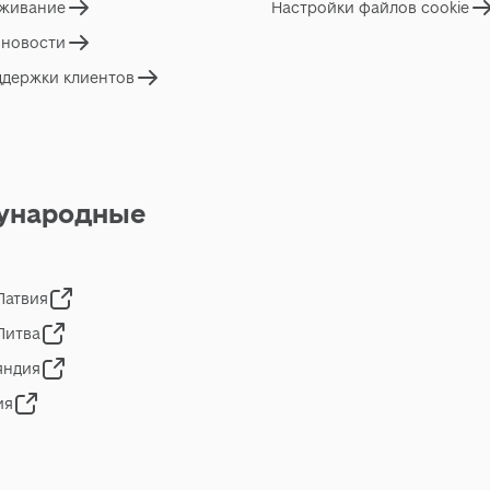
живание
Настройки файлов cookie
 новости
ддержки клиентов
ународные
 Латвия
 Литва
яндия
ия