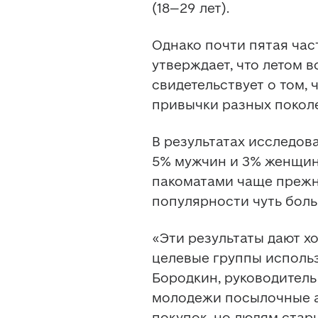
(18–29 лет).
Однако почти пятая час
утверждает, что летом в
свидетельствует о том, 
привычки разных покол
В результатах исследов
5% мужчин и 3% женщин 
пакоматами чаще прежне
популярности чуть бол
«Эти результаты дают х
целевые группы использ
Бородкин, руководитель 
молодежи посылочные а
покупок, но людям стар