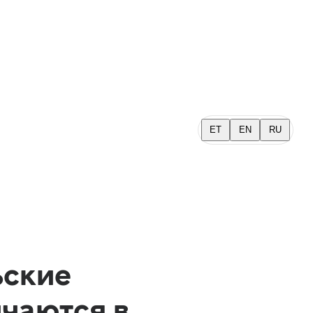
ET
EN
RU
ьские
чаются в