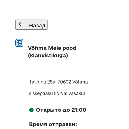
Назад
Võhma Meie pood
(klahvistikuga)
Tallinna 28a, 70602 Võhma
sissepääsu kõrval vasakul
Открыто до 21:00
Время отправки
: