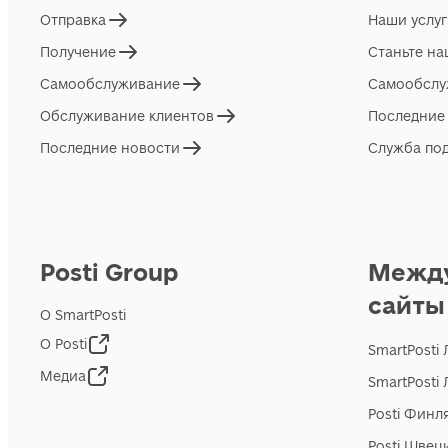
Отправка
Наши услу
Получение
Станьте н
Самообслуживание
Самообслу
Обслуживание клиентов
Последние
Последние новости
Служба по
Posti Group
Межд
сайты
О SmartPosti
О Posti
SmartPosti
Медиа
SmartPosti
Posti Финл
Posti Швец