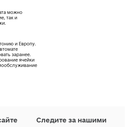
ата можно
е, так и
ки.
тонию и Европу.
автомате
вать заранее.
рование ячейки
мообслуживание
сайте
Следите за нашими