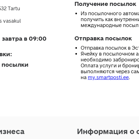
Получение посылок
32 Tartu
Из посылочного автом
получить как внутренни
s vasakul
международные посыл
Отправка посылок
 завтра в 09:00
Отправка посылок в Эс
вки
:
Ячейку в посылочном 
необходимо заброниро
 посылки
Оплата услуги и брони
выполняются через са
на
my.smartposti.ee
.
изнеса
Информация о 