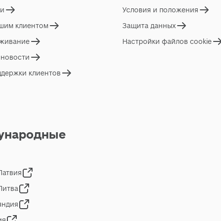
ги
Условия и положения
ашим клиентом
Защита данных
живание
Настройки файлов cookie
 новости
ддержки клиентов
ународные
 Латвия
 Литва
яндия
ия