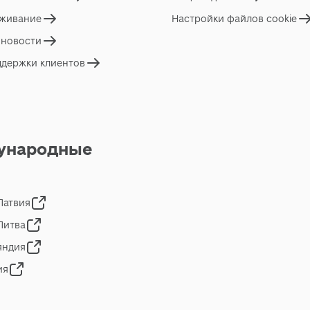
живание
Настройки файлов cookie
 новости
ддержки клиентов
ународные
 Латвия
 Литва
яндия
ия