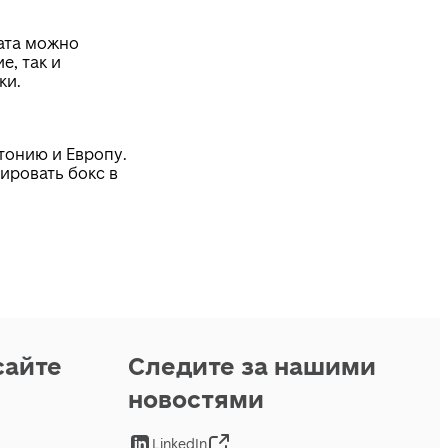
ата можно
е, так и
ки.
тонию и Европу.
ировать бокс в
сайте
Следите за нашими
новостями
LinkedIn