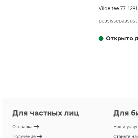
Vilde tee 77, 1291
peasissepääsust 
Открыто д
Для частных лиц
Для б
Отправка
Наши услу
Получение
Станьте н