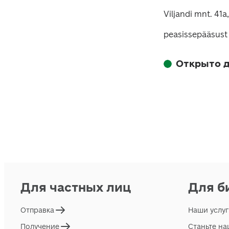
Viljandi mnt. 41a,
peasissepääsust 
Открыто д
Для частных лиц
Для б
Отправка
Наши услу
Получение
Станьте н