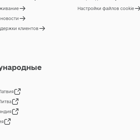
живание
Настройки файлов cookie
 новости
ддержки клиентов
ународные
 Латвия
 Литва
яндия
ия