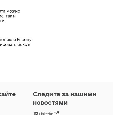
ата можно
е, так и
ки.
тонию и Европу.
ировать бокс в
сайте
Следите за нашими
новостями
LinkedIn