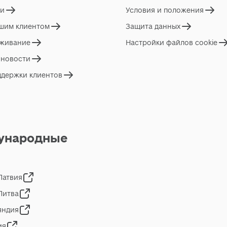
ги
Условия и положения
ашим клиентом
Защита данных
живание
Настройки файлов cookie
 новости
ддержки клиентов
ународные
 Латвия
 Литва
яндия
ия