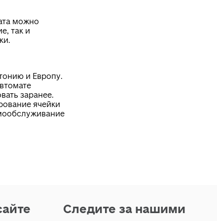
ата можно
е, так и
ки.
тонию и Европу.
автомате
вать заранее.
рование ячейки
мообслуживание
сайте
Следите за нашими