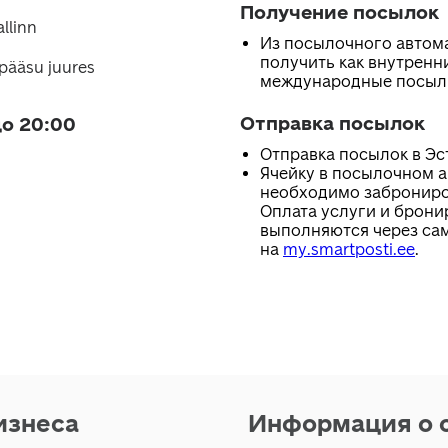
Получение посылок
allinn
Из посылочного автом
получить как внутренни
pääsu juures
международные посыл
Отправка посылок
о 20:00
Отправка посылок в Эс
Ячейку в посылочном 
необходимо заброниро
Оплата услуги и брони
выполняются через са
на
my.smartposti.ee
.
изнеса
Информация о 