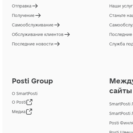
Отправка
Наши услу
Получение
Станьте н
Самообслуживание
Самообслу
Обслуживание клиентов
Последние
Последние новости
Служба по
Posti Group
Межд
сайты
О SmartPosti
О Posti
SmartPosti
Медиа
SmartPosti
Posti Финл
Posti Швец