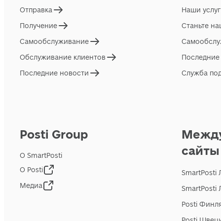
Отправка
Наши услу
Получение
Станьте н
Самообслуживание
Самообслу
Обслуживание клиентов
Последние
Последние новости
Служба по
Posti Group
Межд
сайты
О SmartPosti
О Posti
SmartPosti
Медиа
SmartPosti
Posti Финл
Posti Швец