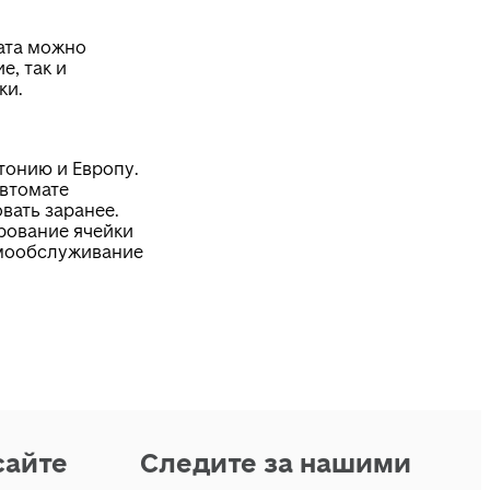
ата можно
е, так и
ки.
тонию и Европу.
автомате
вать заранее.
рование ячейки
мообслуживание
сайте
Следите за нашими