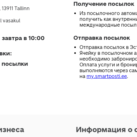
Получение посылок
13911 Tallinn
Из посылочного автом
получить как внутренни
l vasakul
международные посыл
Отправка посылок
 завтра в 10:00
Отправка посылок в Эс
вки
:
Ячейку в посылочном 
необходимо заброниро
 посылки
Оплата услуги и брони
выполняются через са
на
my.smartposti.ee
.
изнеса
Информация о 