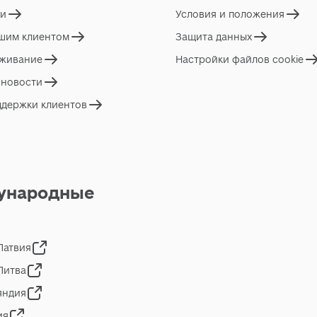
ги
Условия и положения
ашим клиентом
Защита данных
живание
Настройки файлов cookie
 новости
ддержки клиентов
ународные
 Латвия
 Литва
яндия
ия