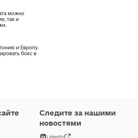
ата можно
е, так и
ки.
тонию и Европу.
ировать бокс в
сайте
Следите за нашими
новостями
LinkedIn