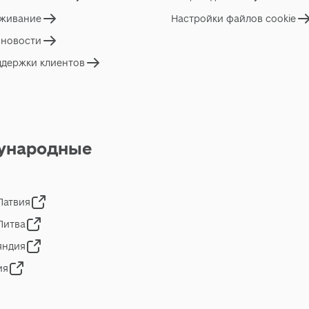
живание
Настройки файлов cookie
 новости
ддержки клиентов
ународные
 Латвия
 Литва
яндия
ия