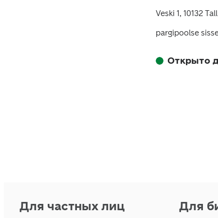
Veski 1, 10132 Tal
pargipoolse siss
Открыто д
Для частных лиц
Для б