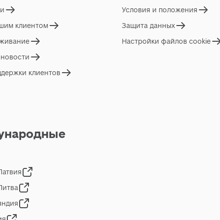
ги
Условия и положения
ашим клиентом
Защита данных
живание
Настройки файлов cookie
 новости
ддержки клиентов
ународные
 Латвия
 Литва
яндия
ия