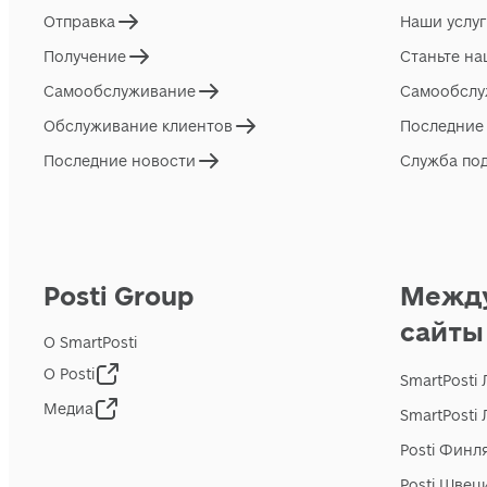
Отправка
Наши услу
Получение
Станьте н
Самообслуживание
Самообслу
Обслуживание клиентов
Последние
Последние новости
Служба по
Posti Group
Межд
сайты
О SmartPosti
О Posti
SmartPosti
Медиа
SmartPosti
Posti Финл
Posti Швец