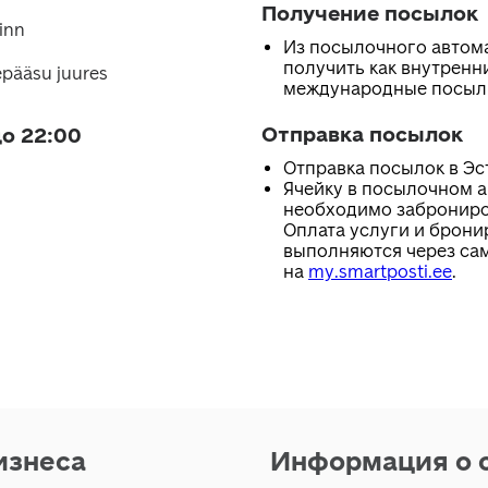
Получение посылок
linn
Из посылочного автом
получить как внутренни
epääsu juures
международные посыл
Отправка посылок
о 22:00
Отправка посылок в Эс
Ячейку в посылочном 
необходимо заброниро
Оплата услуги и брони
выполняются через са
на
my.smartposti.ee
.
изнеса
Информация о 