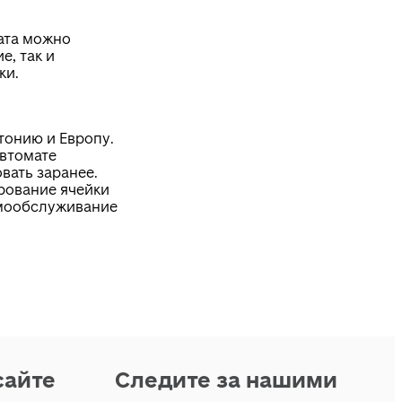
ата можно
е, так и
ки.
тонию и Европу.
автомате
вать заранее.
рование ячейки
мообслуживание
сайте
Следите за нашими