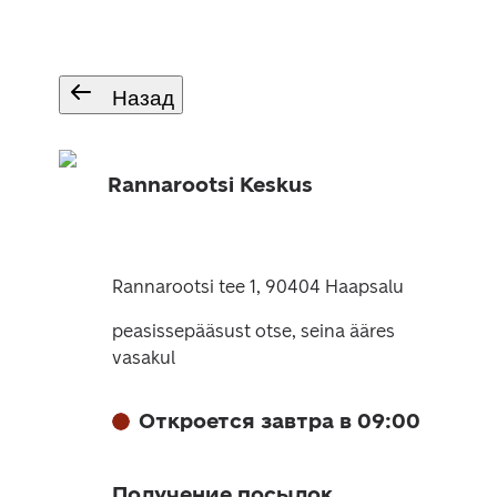
Назад
Rannarootsi Keskus
Rannarootsi tee 1, 90404 Haapsalu
peasissepääsust otse, seina ääres
vasakul
Откроется завтра в 09:00
Получение посылок