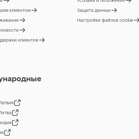
ги
Условия и положения
ашим клиентом
Защита данных
живание
Настройки файлов cookie
 новости
ддержки клиентов
ународные
 Латвия
 Литва
яндия
ия