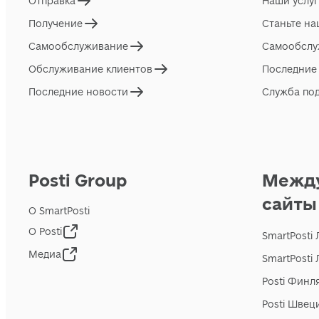
Отправка
Наши услу
Получение
Станьте н
Самообслуживание
Самообслу
Обслуживание клиентов
Последние
Последние новости
Служба по
Posti Group
Межд
сайты
О SmartPosti
О Posti
SmartPosti
Медиа
SmartPosti
Posti Финл
Posti Швец