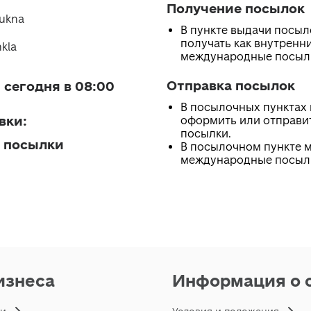
Получение посылок
aukna
В пункте выдачи посы
получать как внутренни
kla
международные посыл
Отправка посылок
 сегодня в 08:00
В посылочных пунктах
вки
:
оформить или отправи
посылки.
 посылки
В посылочном пункте 
международные посыл
изнеса
Информация о 