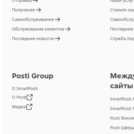
Отправка
Наши услу
Получение
Станьте н
Самообслуживание
Самообслу
Обслуживание клиентов
Последние
Последние новости
Служба по
Posti Group
Межд
сайты
О SmartPosti
О Posti
SmartPosti
Медиа
SmartPosti
Posti Финл
Posti Швец