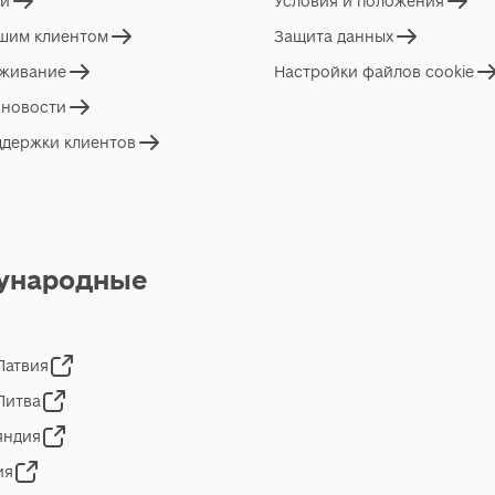
ги
Условия и положения
ашим клиентом
Защита данных
живание
Настройки файлов cookie
 новости
ддержки клиентов
ународные
 Латвия
 Литва
яндия
ия