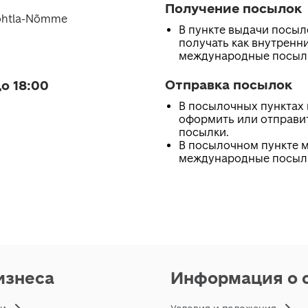
Получение посылок
Kohtla-Nõmme
В пункте выдачи посы
получать как внутренни
международные посыл
Отправка посылок
о 18:00
В посылочных пунктах
оформить или отправи
посылки.
В посылочном пункте 
международные посыл
изнеса
Информация о 