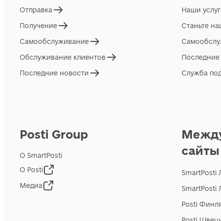
Отправка
Наши услу
Получение
Станьте н
Самообслуживание
Самообслу
Обслуживание клиентов
Последние
Последние новости
Служба по
Posti Group
Межд
сайты
О SmartPosti
О Posti
SmartPosti
Медиа
SmartPosti
Posti Финл
Posti Швец