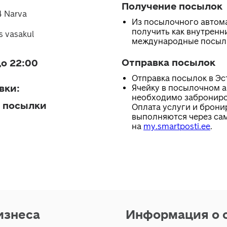
Получение посылок
4 Narva
Из посылочного автом
получить как внутренни
s vasakul
международные посыл
Отправка посылок
о 22:00
Отправка посылок в Эс
вки
:
Ячейку в посылочном 
необходимо заброниро
 посылки
Оплата услуги и брони
выполняются через са
на
my.smartposti.ee
.
изнеса
Информация о 