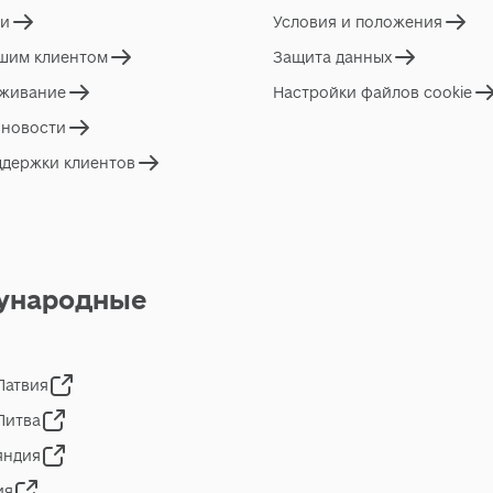
ги
Условия и положения
ашим клиентом
Защита данных
живание
Настройки файлов cookie
 новости
ддержки клиентов
ународные
 Латвия
 Литва
яндия
ия