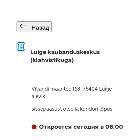
Назад
Luige kaubanduskeskus
(klahvistikuga)
Viljandi maantee 168, 75404 Luige
alevik
sissepääsust otse ja koridori lõpus
Откроется сегодня в 08:00