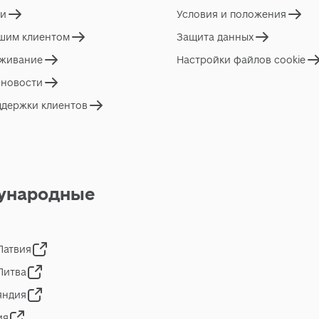
ги
Условия и положения
ашим клиентом
Защита данных
живание
Настройки файлов cookie
 новости
ддержки клиентов
ународные
 Латвия
 Литва
яндия
ия