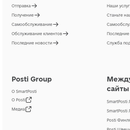
Отправка
Наши услу
Получение
Станьте н
Самообслуживание
Самообслу
Обслуживание клиентов
Последние
Последние новости
Служба по
Posti Group
Межд
сайты
О SmartPosti
О Posti
SmartPosti
Медиа
SmartPosti
Posti Финл
Posti Швец