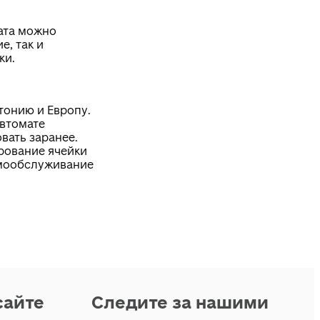
ата можно
е, так и
ки.
тонию и Европу.
автомате
вать заранее.
рование ячейки
мообслуживание
сайте
Следите за нашими