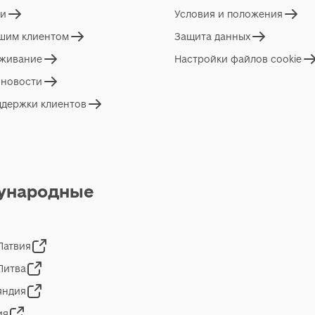
ги
Условия и положения
ашим клиентом
Защита данных
живание
Настройки файлов cookie
 новости
ддержки клиентов
ународные
 Латвия
 Литва
яндия
ия