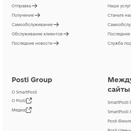
Отправка
Наши услу
Получение
Станьте н
Самообслуживание
Самообслу
Обслуживание клиентов
Последние
Последние новости
Служба по
Posti Group
Межд
сайты
О SmartPosti
О Posti
SmartPosti
Медиа
SmartPosti
Posti Финл
Posti Швец