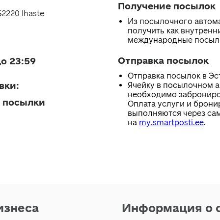
Получение посылок
62220 Ihaste
Из посылочного автом
получить как внутренни
международные посыл
Отправка посылок
о 23:59
Отправка посылок в Эс
вки
:
Ячейку в посылочном 
необходимо заброниро
 посылки
Оплата услуги и брони
выполняются через са
на
my.smartposti.ee
.
изнеса
Информация о 