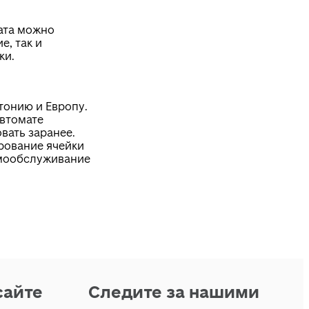
ата можно
е, так и
ки.
тонию и Европу.
автомате
вать заранее.
рование ячейки
мообслуживание
сайте
Следите за нашими