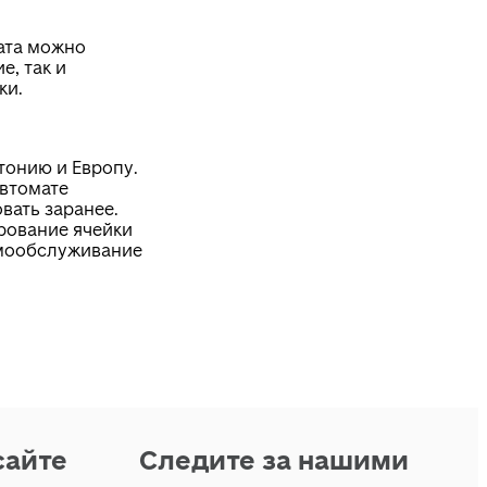
ата можно
е, так и
ки.
тонию и Европу.
автомате
вать заранее.
рование ячейки
мообслуживание
сайте
Следите за нашими