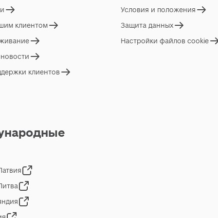
ги
Условия и положения
ашим клиентом
Защита данных
живание
Настройки файлов cookie
 новости
ддержки клиентов
ународные
 Латвия
 Литва
яндия
ия