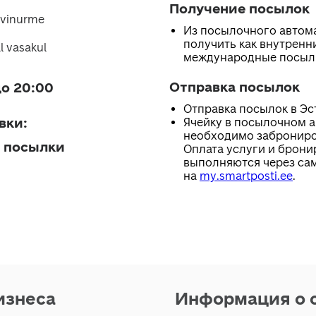
Получение посылок
Avinurme
Из посылочного автом
получить как внутренни
l vasakul
международные посыл
Отправка посылок
о 20:00
Отправка посылок в Эс
вки
:
Ячейку в посылочном 
необходимо заброниро
 посылки
Оплата услуги и брони
выполняются через са
на
my.smartposti.ee
.
изнеса
Информация о 