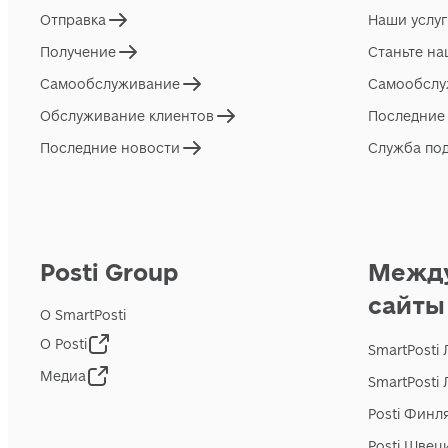
Отправка
Наши услу
Получение
Станьте н
Самообслуживание
Самообслу
Обслуживание клиентов
Последние
Последние новости
Служба по
Posti Group
Межд
сайты
О SmartPosti
О Posti
SmartPosti
Медиа
SmartPosti
Posti Финл
Posti Швец