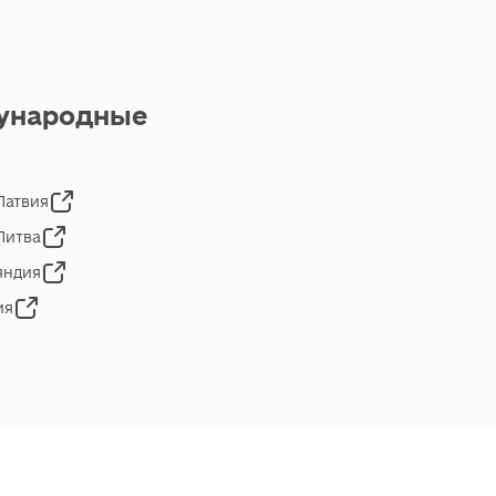
ународные
 Латвия
 Литва
яндия
ия