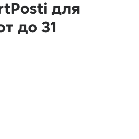
tPosti для
т до 31