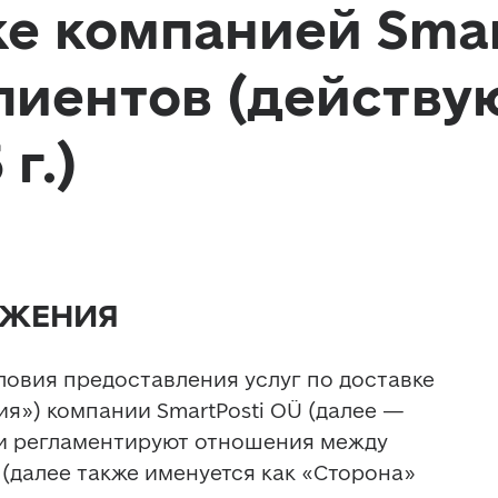
ке компанией Smar
лиентов (действую
г.)
ОЖЕНИЯ
ловия предоставления услуг по доставке 
я») компании SmartPosti OÜ (далее — 
 и регламентируют отношения между 
 (далее также именуется как «Сторона» 