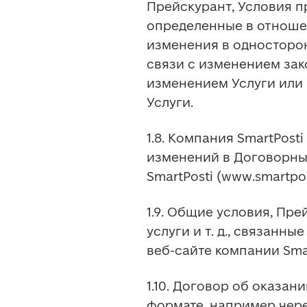
Прейскурант, Условия пр
определенные в отношен
изменения в односторон
связи с изменением зак
изменением Услуги или
Услуги.
1.8. Компания SmartPos
изменений в Договорные
SmartPosti (www.smartpos
1.9. Общие условия, Пре
услуги и т. д., связанны
веб-сайте компании Smar
1.10. Договор об оказан
формате, например чере