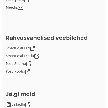
Meedia
Rahvusvahelised veebilehed
SmartPosti Läti
SmartPosti Leedu
Posti Soome
Posti Rootsi
Jälgi meid
LinkedIn