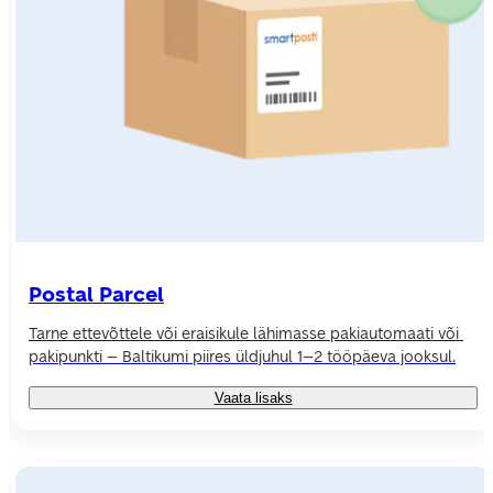
Postal Parcel
Tarne ettevõttele või eraisikule lähimasse pakiautomaati või 
pakipunkti – Baltikumi piires üldjuhul 1–2 tööpäeva jooksul.
Vaata lisaks