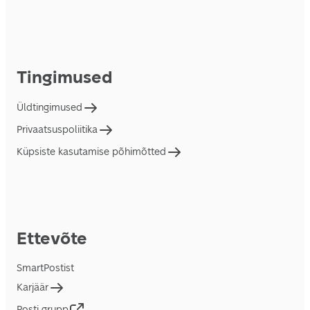
Tingimused
Üldtingimused
Privaatsuspoliitika
Küpsiste kasutamise põhimõtted
Ettevõte
SmartPostist
Karjäär
Posti grupp