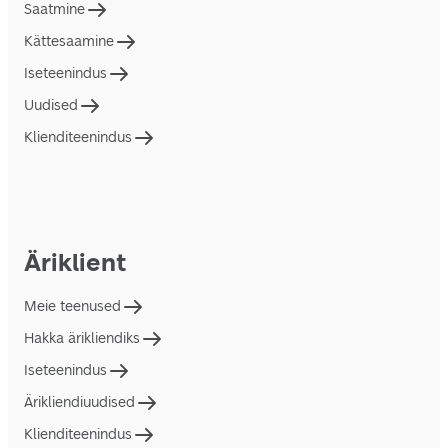
Saatmine
Kättesaamine
Iseteenindus
Uudised
Klienditeenindus
Äriklient
Meie teenused
Hakka ärikliendiks
Iseteenindus
Ärikliendiuudised
Klienditeenindus