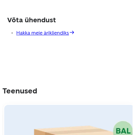
Võta ühendust
Hakka meie ärikliendiks
Teenused