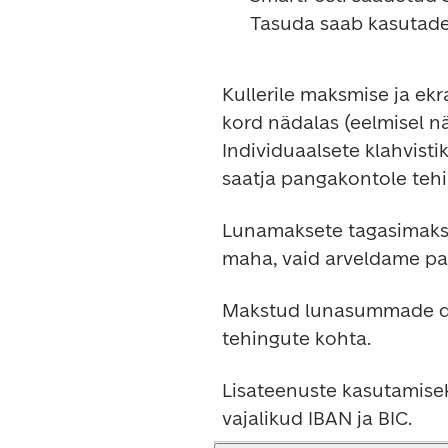
Tasuda saab kasutades
Kullerile maksmise ja ek
kord nädalas (eelmisel n
Individuaalsete klahvist
saatja pangakontole teh
Lunamaksete tagasimaksm
maha, vaid arveldame pa
Makstud lunasummade det
tehingute kohta.
Lisateenuste kasutamisek
vajalikud IBAN ja BIC.