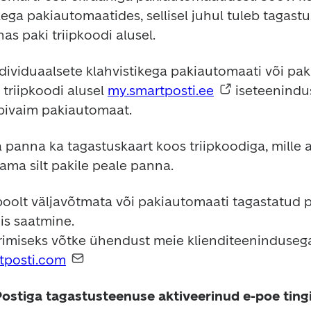
kega pakiautomaatides, sellisel juhul tuleb tagast
s paki triipkoodi alusel.
viduaalsete klahvistikega pakiautomaati või pakipun
triipkoodi alusel 
my.smartposti.ee
 iseteenindu
bivaim pakiautomaat.
panna ka tagastuskaart koos triipkoodiga, mille a
ama silt pakile peale panna.
poolt väljavõtmata või pakiautomaati tagastatud pa
is saatmine.

imiseks võtke ühendust meie klienditeenindusega
tposti.com
Postiga tagastusteenuse aktiveerinud e-poe tin