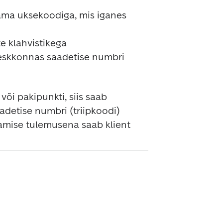
ama uksekoodiga, mis iganes 
 klahvistikega 
eskkonnas saadetise numbri 
õi pakipunkti, siis saab 
detise numbri (triipkoodi) 
tamise tulemusena saab klient 