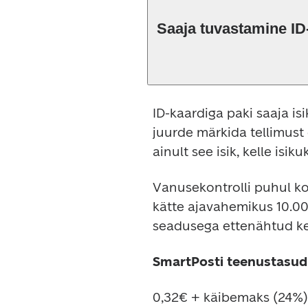
Saaja tuvastamine ID
ID-kaardiga paki saaja is
juurde märkida tellimust 
ainult see isik, kelle isi
Vanusekontrolli puhul kon
kätte ajavahemikus 10.00-
seadusega ettenähtud ke
SmartPosti teenustasud
0,32€ + käibemaks (24%) 