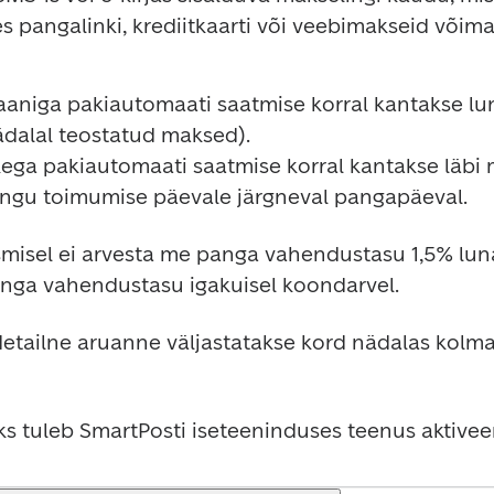
 pangalinki, krediitkaarti või veebimakseid võim
raaniga pakiautomaati saatmise korral kantakse l
ädalal teostatud maksed).

ikega pakiautomaati saatmise korral kantakse läbi
ingu toimumise päevale järgneval pangapäeval.
isel ei arvesta me panga vahendustasu 1,5% lun
nga vahendustasu igakuisel koondarvel.
ailne aruanne väljastatakse kord nädalas kolmap
s tuleb SmartPosti iseteeninduses teenus aktivee