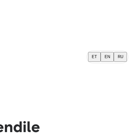
ET
EN
RU
endile