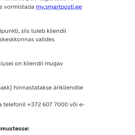
us vormistada 
my.smartposti.ee
kti, siis tuleb kliendil 
skeskkonnas valides 
lusel on kliendil mugav 
kk) hinnastatakse ärikliendile 
 telefonil +372 607 7000 või e-
gimustesse: