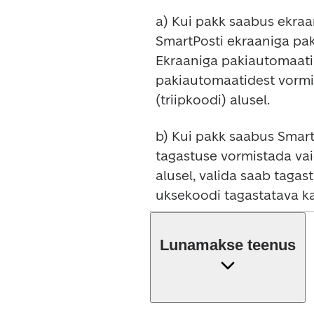
a) Kui pakk saabus ekraa
SmartPosti ekraaniga paki
Ekraaniga pakiautomaati 
pakiautomaatidest vormi
(triipkoodi) alusel.
b) Kui pakk saabus SmartP
tagastuse vormistada vai
alusel, valida saab tagas
uksekoodi tagastatava k
Lunamakse teenus