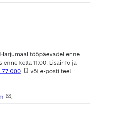
 ja Harjumaal tööpäevadel enne 
 enne kella 11:00. Lisainfo ja 
 77 000
 või e-posti teel 
om
. 