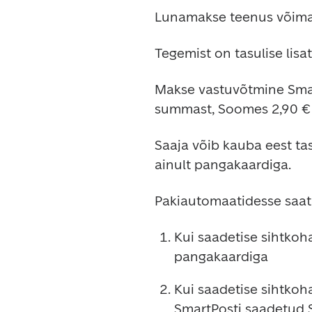
Lunamakse teenus võimal
Tegemist on tasulise lis
Makse vastuvõtmine Smart
summast, Soomes 2,90 € 
Saaja võib kauba eest tas
ainult pangakaardiga.
Pakiautomaatidesse saatm
Kui saadetise sihtkoh
pangakaardiga
Kui saadetise sihtkoh
SmartPosti saadetud SM