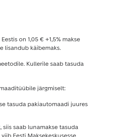
Eestis on 1,05 € +1,5% makse 
e lisandub käibemaks.
etodile. Kullerile saab tasuda 
maaditüübile järgmiselt:
se tasuda pakiautomaadi juures 
, siis saab lunamakse tasuda 
 viib Eesti Maksekeskusesse. 