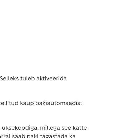
elleks tuleb aktiveerida 
tellitud kaup pakiautomaadist 
uksekoodiga, millega see kätte 
rral saab paki tagastada ka 