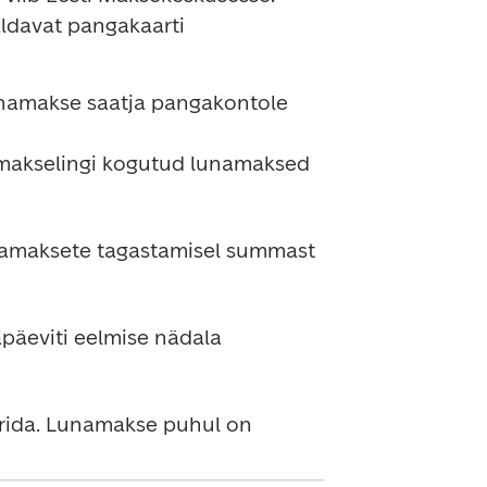
aldavat pangakaarti
unamakse saatja pangakontole 
 makselingi kogutud lunamaksed 
amaksete tagastamisel summast 
äeviti eelmise nädala 
rida. Lunamakse puhul on 