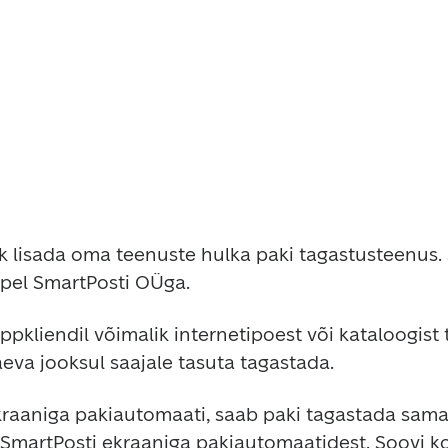
lik lisada oma teenuste hulka paki tagastusteenus. S
pel SmartPosti OÜga.
pkliendil võimalik internetipoest või kataloogist 
eva jooksul saajale tasuta tagastada.
aaniga pakiautomaati, saab paki tagastada sama 
 SmartPosti ekraaniga pakiautomaatidest. Soovi ko