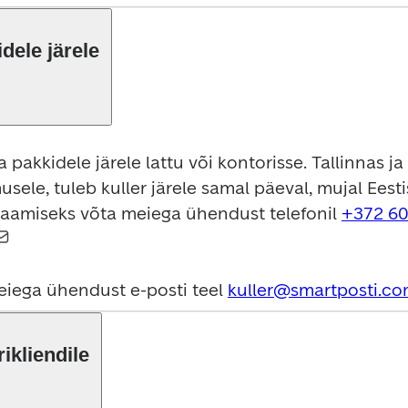
idele järele
da pakkidele järele lattu või kontorisse. Tallinnas
usele, tuleb kuller järele samal päeval, mujal Eestis
aamiseks võta meiega ühendust telefonil 
+372 60
meiega ühendust e-posti teel 
kuller@smartposti.c
ikliendile