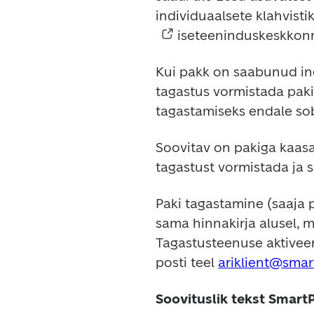
individuaalsete klahvisti
 iseteeninduskeskkonna
Kui pakk on saabunud indi
tagastus vormistada paki 
tagastamiseks endale so
Soovitav on pakiga kaasa 
tagastust vormistada ja s
Paki tagastamine (saaja 
sama hinnakirja alusel, m
Tagastusteenuse aktiveer
posti teel 
ariklient@smar
Soovituslik tekst Smart