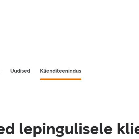
s
Uudised
Klienditeenindus
d lepingulisele kli