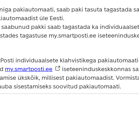
niga pakiautomaati, saab paki tasuta tagastada s
automaadist üle Eesti.

saabunud pakki saab tagastada ka individuaalsete
stades tagastuse my.smartposti.ee iseteenindusk
osti individuaalsete klahvistikega pakiautomaati v
d 
my.smartposti.ee
 iseteeninduskeskkonnas saa
tamise ükskõik, millisest pakiautomaadist. Vormis
auba sisestamiseks soovitud pakiautomaati.