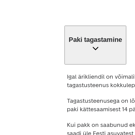
Paki tagastamine
Igal ärikliendil on võima
tagastusteenus kokkulep
Tagastusteenusega on lõp
paki kättesaamisest 14 pä
Kui pakk on saabunud ekr
saadi üle Eesti asuvatest