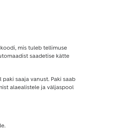
koodi, mis tuleb tellimuse 
automaadist saadetise kätte 
 paki saaja vanust. Paki saab 
st alaealistele ja väljaspool 
le.