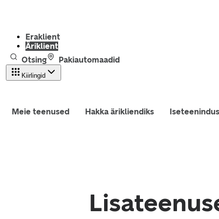
Eraklient
Äriklient
Otsing
Pakiautomaadid
Kiirlingid
Meie teenused
Hakka ärikliendiks
Iseteenindu
Lisateenuse