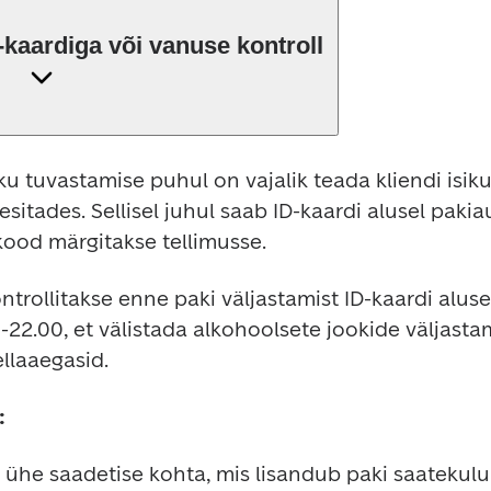
-kaardiga või vanuse kontroll
iku tuvastamise puhul on vajalik teada kliendi isiku
esitades. Sellisel juhul saab ID-kaardi alusel paki
kukood märgitakse tellimusse.
trollitakse enne paki väljastamist ID-kaardi alusel
22.00, et välistada alkohoolsete jookide väljastami
llaaegasid.
:
ühe saadetise kohta, mis lisandub paki saatekulu