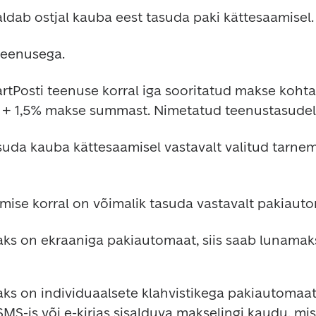
dab ostjal kauba eest tasuda paki kättesaamisel.
ateenusega.
Posti teenuse korral iga sooritatud makse kohta 
+ 1,5% makse summast. Nimetatud teenustasudel
uda kauba kättesaamisel vastavalt valitud tarneme
ise korral on võimalik tasuda vastavalt pakiauto
aks on ekraaniga pakiautomaat, siis saab lunamak
aks on individuaalsete klahvistikega pakiautomaat
S-is või e-kirjas sisalduva makselingi kaudu, mis