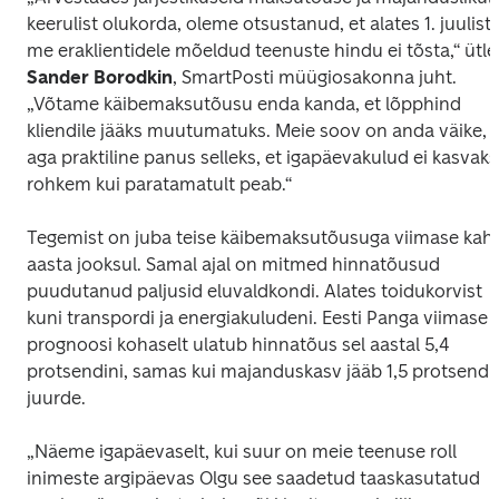
keerulist olukorda, oleme otsustanud, et alates 1. juulist 
Sander Borodkin
, SmartPosti müügiosakonna juht. 
„Võtame käibemaksutõusu enda kanda, et lõpphind 
kliendile jääks muutumatuks. Meie soov on anda väike, 
aga praktiline panus selleks, et igapäevakulud ei kasvaks 
rohkem kui paratamatult peab.“
Tegemist on juba teise käibemaksutõusuga viimase kahe
aasta jooksul. Samal ajal on mitmed hinnatõusud 
puudutanud paljusid eluvaldkondi. Alates toidukorvist 
kuni transpordi ja energiakuludeni. Eesti Panga viimase 
prognoosi kohaselt ulatub hinnatõus sel aastal 5,4 
protsendini, samas kui majanduskasv jääb 1,5 protsendi 
juurde.
„Näeme igapäevaselt, kui suur on meie teenuse roll 
inimeste argipäevas Olgu see saadetud taaskasutatud 