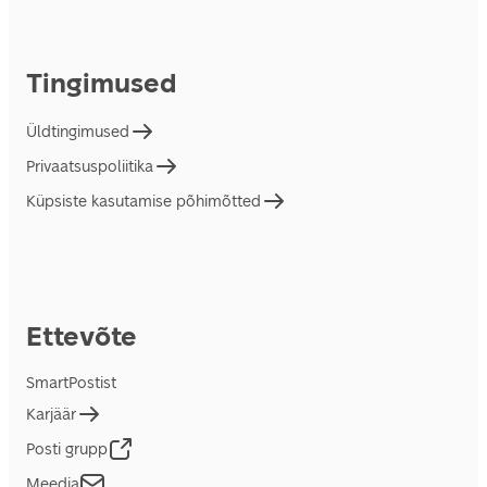
Tingimused
Üldtingimused
Privaatsuspoliitika
Küpsiste kasutamise põhimõtted
Ettevõte
SmartPostist
Karjäär
Posti grupp
Meedia