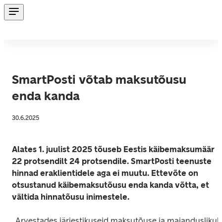
SmartPosti võtab maksutõusu
enda kanda
30.6.2025
Alates 1. juulist 2025 tõuseb Eestis käibemaksumäär 
22 protsendilt 24 protsendile. SmartPosti teenuste 
hinnad eraklientidele aga ei muutu. Ettevõte on 
otsustanud käibemaksutõusu enda kanda võtta, et 
vältida hinnatõusu inimestele.
„Arvestades järjestikuseid maksutõuse ja majanduslikult 