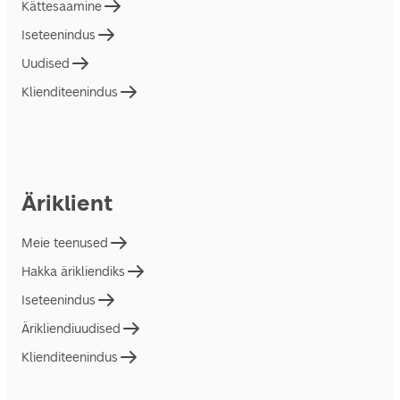
Kättesaamine
Iseteenindus
Uudised
Klienditeenindus
Äriklient
Meie teenused
Hakka ärikliendiks
Iseteenindus
Ärikliendiuudised
Klienditeenindus