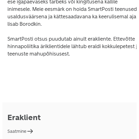
ese igapäevaseks tarbeks või kingitusena kallile 
inimesele. Meie eesmärk on hoida SmartPosti teenused 
usaldusväärsena ja kättesaadavana ka keerulisemal ajal,“
lisab Borodkin.
SmartPosti otsus puudutab ainult erakliente. Ettevõtte 
hinnapoliitika äriklientidele lähtub eraldi kokkulepetest ja
teenuste mahupõhisusest.
Eraklient
Saatmine