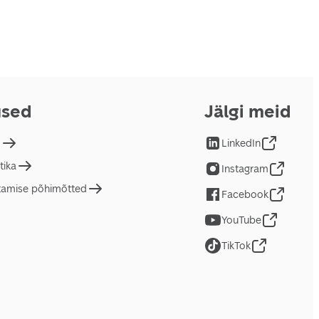
used
Jälgi meid
d
LinkedIn
tika
Instagram
tamise põhimõtted
Facebook
YouTube
TikTok