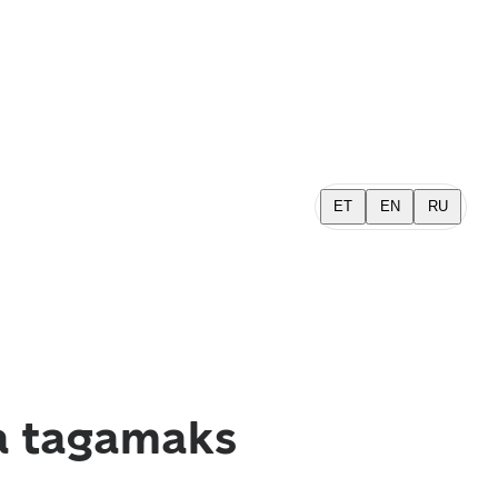
ET
EN
RU
a tagamaks