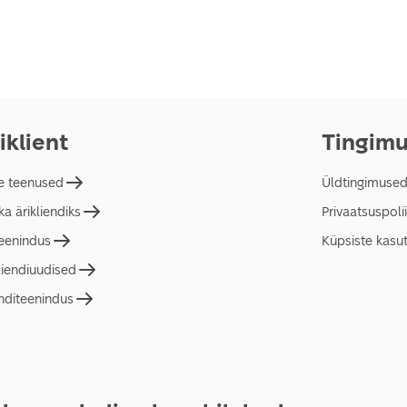
iklient
Tingim
e teenused
Üldtingimuse
a ärikliendiks
Privaatsuspolii
teenindus
Küpsiste kasu
liendiuudised
nditeenindus