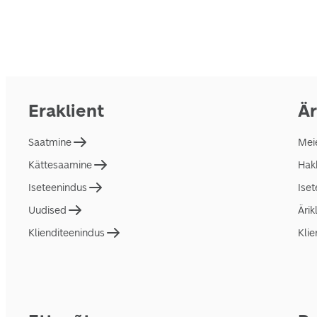
Eraklient
Är
Saatmine
Mei
Kättesaamine
Hakk
Iseteenindus
Ise
Uudised
Ärik
Klienditeenindus
Klie