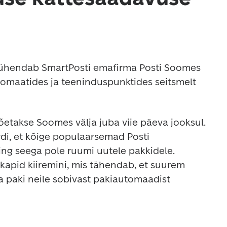
 lühendab SmartPosti emafirma Posti Soomes 
omaatides ja teeninduspunktides seitsmelt 
õetakse Soomes välja juba viie päeva jooksul. 
di, et kõige populaarsemad Posti 
ng seega pole ruumi uutele pakkidele. 
pid kiiremini, mis tähendab, et suurem 
a paki neile sobivast pakiautomaadist 