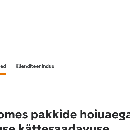
sed
Klienditeenindus
omes pakkide hoiuaeg
use kättesaadavuse