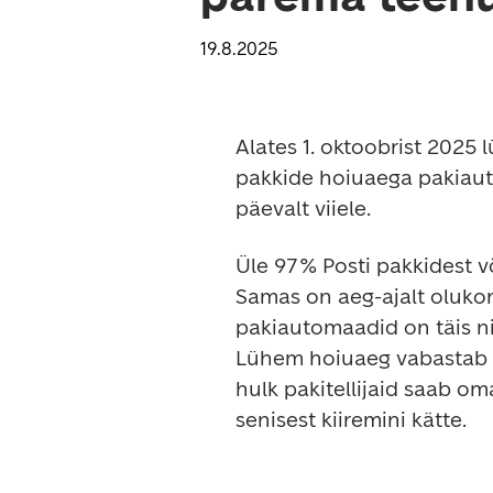
19.8.2025
Alates 1. oktoobrist 2025
pakkide hoiuaega pakiaut
päevalt viiele.
Üle 97% Posti pakkidest v
Samas on aeg-ajalt olukor
pakiautomaadid on täis ni
Lühem hoiuaeg vabastab ka
hulk pakitellijaid saab om
senisest kiiremini kätte.