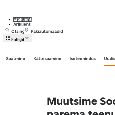
Eraklient
Äriklient
Otsing
Pakiautomaadid
Kiirlingid
Saatmine
Kättesaamine
Iseteenindus
Uudi
Muutsime So
parema teen