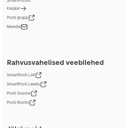
SmartPostist
Karjäär
Posti grupp
Meedia
Rahvusvahelised veebilehed
SmartPosti Läti
SmartPosti Leedu
Posti Soome
Posti Rootsi