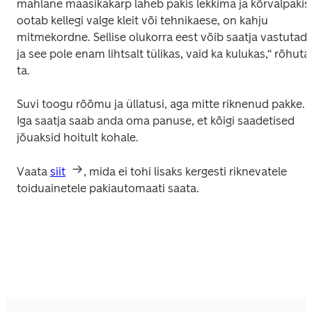
mahlane maasikakarp läheb pakis lekkima ja kõrvalpakis 
ootab kellegi valge kleit või tehnikaese, on kahju 
mitmekordne. Sellise olukorra eest võib saatja vastutada
ja see pole enam lihtsalt tülikas, vaid ka kulukas,“ rõhutab
ta.
Suvi toogu rõõmu ja üllatusi, aga mitte riknenud pakke. 
Iga saatja saab anda oma panuse, et kõigi saadetised 
jõuaksid hoitult kohale.
Vaata 
siit
, mida ei tohi lisaks kergesti riknevatele 
toiduainetele pakiautomaati saata.