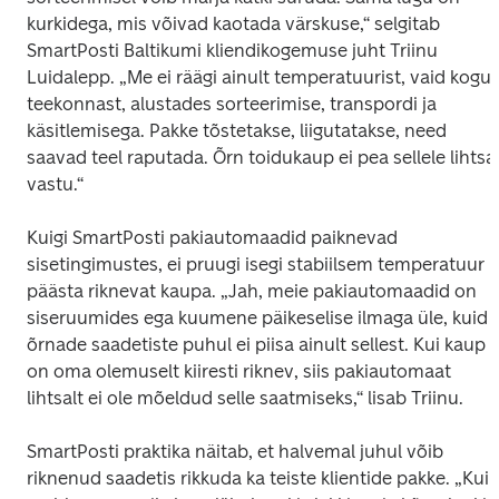
kurkidega, mis võivad kaotada värskuse,“ selgitab 
SmartPosti Baltikumi kliendikogemuse juht Triinu 
Luidalepp. „Me ei räägi ainult temperatuurist, vaid kogu 
teekonnast, alustades sorteerimise, transpordi ja 
käsitlemisega. Pakke tõstetakse, liigutatakse, need 
saavad teel raputada. Õrn toidukaup ei pea sellele lihtsalt
vastu.“
Kuigi SmartPosti pakiautomaadid paiknevad 
sisetingimustes, ei pruugi isegi stabiilsem temperatuur 
päästa riknevat kaupa. „Jah, meie pakiautomaadid on 
siseruumides ega kuumene päikeselise ilmaga üle, kuid 
õrnade saadetiste puhul ei piisa ainult sellest. Kui kaup 
on oma olemuselt kiiresti riknev, siis pakiautomaat 
lihtsalt ei ole mõeldud selle saatmiseks,“ lisab Triinu.
SmartPosti praktika näitab, et halvemal juhul võib 
riknenud saadetis rikkuda ka teiste klientide pakke. „Kui 