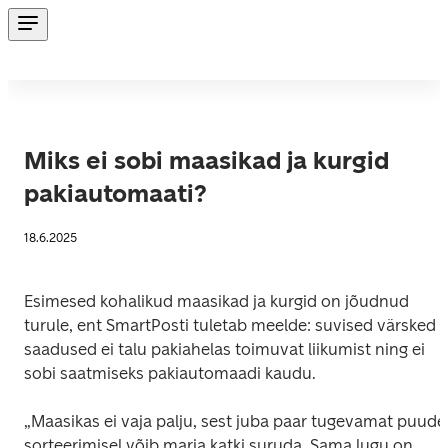
Miks ei sobi maasikad ja kurgid
pakiautomaati?
18.6.2025
Esimesed kohalikud maasikad ja kurgid on jõudnud 
turule, ent SmartPosti tuletab meelde: suvised värsked 
saadused ei talu pakiahelas toimuvat liikumist ning ei 
sobi saatmiseks pakiautomaadi kaudu.
„Maasikas ei vaja palju, sest juba paar tugevamat puudet
sorteerimisel võib marja katki suruda. Sama lugu on 