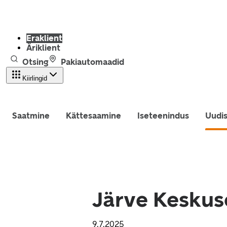
Eraklient
Äriklient
Otsing
Pakiautomaadid
Kiirlingid
Saatmine
Kättesaamine
Iseteenindus
Uudi
Järve Keskus
9.7.2025