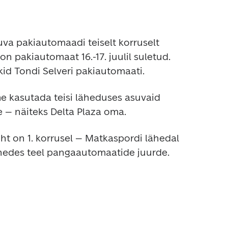
va pakiautomaadi teiselt korruselt 
n pakiautomaat 16.-17. juulil suletud. 
id Tondi Selveri pakiautomaati. 
 kasutada teisi läheduses asuvaid 
 – näiteks Delta Plaza oma.
 on 1. korrusel – Matkaspordi lähedal 
enedes teel pangaautomaatide juurde.