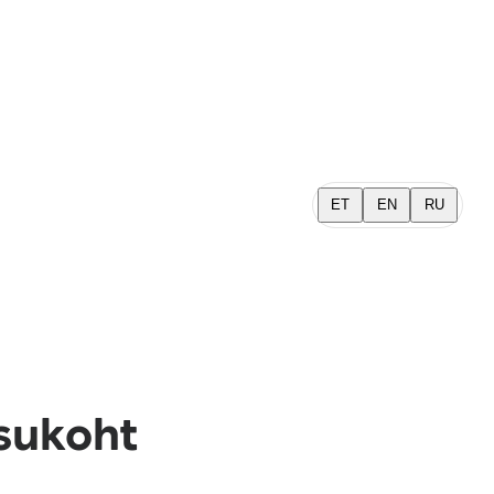
ET
EN
RU
sukoht