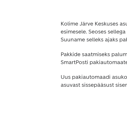
Kolime Järve Keskuses asu
esimesele. Seoses sellega o
Suuname selleks ajaks pak
Pakkide saatmiseks palume
SmartPosti pakiautomaate
Uus pakiautomaadi asukoht
asuvast sissepääsust sis