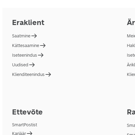
Eraklient
Är
Saatmine
Mei
Kättesaamine
Hakk
Iseteenindus
Ise
Uudised
Ärik
Klienditeenindus
Klie
Ettevõte
Ra
SmartPostist
Smar
Karjäär