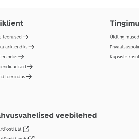
iklient
Tingim
e teenused
Üldtingimuse
a ärikliendiks
Privaatsuspolii
teenindus
Küpsiste kasu
liendiuudised
nditeenindus
hvusvahelised veebilehed
tPosti Läti