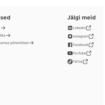
used
Jälgi meid
d
LinkedIn
tika
Instagram
tamise põhimõtted
Facebook
YouTube
TikTok