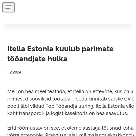
Itella Estonia kuulub parimate
tööandjate hulka
1.2.2024
Meil on hea meel teatada, et Itella on ettevõte, kus paljud
inimesed sooviksid töötada – seda kinnitab värske CV.e
poolt läbi viidud Top Tööandja uuring. Itella Estonia viies
koht transpordi- ja logistikasektoris on hea saavutus.
Eriti rõõmustav on see, et oleme aastaga tõusnud koha 
võrra ettepoole. Praegusel ajal, mil majanduskeskkond ei