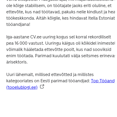
ole kõige stabiilsem, on töötajate jaoks eriti oluline, et 
ettevõte, kus nad töötavad, pakuks neile kindlust ja head
töökeskkonda. Aitäh kõigile, kes hindavat Itella Estoniat 
tööandjana!
Iga-aastane CV.ee uuring kogus sel korral rekordiliselt 
pea 16 000 vastust. Uuringu käigus oli kõikidel inimestel 
võimalik hääletada ettevõtte poolt, kus nad sooviksid 
enim töötada. Parimad kuulutati välja seitsmes erinevas 
ärisektoris.
Uuri lähemalt, millised ettevõtted ja millistes 
kategooriates on Eesti parimad tööandjad: 
Top Tööandja
(tooelublogi.ee)