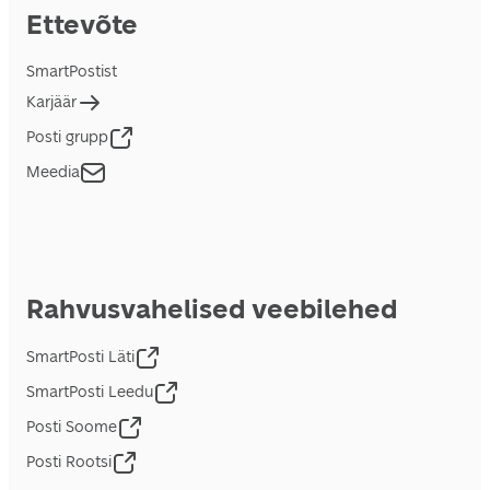
Ettevõte
SmartPostist
Karjäär
Posti grupp
Meedia
Rahvusvahelised veebilehed
SmartPosti Läti
SmartPosti Leedu
Posti Soome
Posti Rootsi