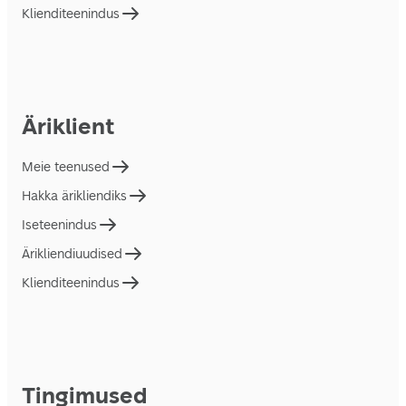
Klienditeenindus
Äriklient
Meie teenused
Hakka ärikliendiks
Iseteenindus
Ärikliendiuudised
Klienditeenindus
Tingimused