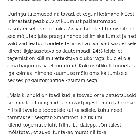
Uuringu tulemused näitavad, et koguni kolmandik Eesti 
inimestest peab suvist kuumust pakiautomaadi 
kasutamisel probleemiks. 7% vastanutest tunnistab, et 
see mõjutab juba praegu nende tellimiskäitumist ja nad 
väldivad teatud toodete tellimist või valivad saadetisele 
kiiresti ligipääsetava pakiautomaadi. 24% leiab, et 
tegemist on küll murettekitava olukorraga, kuid ei ole 
oma harjumusi veel muutnud. Kokkuvõtlikult tunnetab 
iga kolmas inimene kuumuse mõju oma käitumisele 
seoses pakiautomaatide kasutamisega.
„Meie kliendid on teadlikud ja teevad oma ostuotsuseid 
läbimõeldult ning nad pööravad järjest enam tähelepanu
nii tellitavatele toodetele kui ka sellele, kuhu need 
tarnitakse,“ selgitab SmartPosti Baltikumi 
kliendikogemuse juht Triinu Luidalepp. „On täiesti 
mõistetav, et suvel tuntakse muret näiteks 