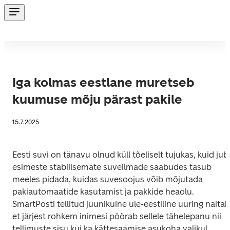
Iga kolmas eestlane muretseb
kuumuse mõju pärast pakile
15.7.2025
Eesti suvi on tänavu olnud küll tõeliselt tujukas, kuid juba
esimeste stabiilsemate suveilmade saabudes tasub 
meeles pidada, kuidas suvesoojus võib mõjutada 
pakiautomaatide kasutamist ja pakkide heaolu. 
SmartPosti tellitud juunikuine üle-eestiline uuring näitab,
et järjest rohkem inimesi pöörab sellele tähelepanu nii 
tellimuste sisu kui ka kättesaamise asukoha valikul.