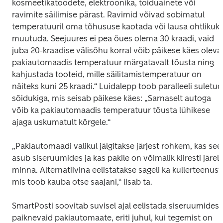
kosmeetikatoodete, elektroonika, toiduainete või 
ravimite säilimise pärast. Ravimid võivad sobimatul 
temperatuuril oma tõhususe kaotada või lausa ohtlikuks
muutuda. Seejuures ei pea õues olema 30 kraadi, vaid 
juba 20-kraadise välisõhu korral võib päikese käes olevas
pakiautomaadis temperatuur märgatavalt tõusta ning 
kahjustada tooteid, mille säilitamistemperatuur on 
näiteks kuni 25 kraadi.“ Luidalepp toob paralleeli suletud 
sõidukiga, mis seisab päikese käes: „Sarnaselt autoga 
võib ka pakiautomaadis temperatuur tõusta lühikese 
ajaga uskumatult kõrgele.“
„Pakiautomaadi valikul jälgitakse järjest rohkem, kas see 
asub siseruumides ja kas pakile on võimalik kiiresti järele
minna. Alternatiivina eelistatakse sageli ka kullerteenust,
mis toob kauba otse saajani,“ lisab ta.
SmartPosti soovitab suvisel ajal eelistada siseruumides 
paiknevaid pakiautomaate, eriti juhul, kui tegemist on 