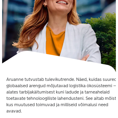
Aruanne tutvustab tulevikutrende. Näed, kuidas suured 
globaalsed arengud mõjutavad logistika ökosüsteemi – 
alates tarbijakäitumisest kuni ladude ja tarneahelaid 
toetavate tehnoloogiliste lahendusteni. See aitab mõista,
kus muutused toimuvad ja milliseid võimalusi need 
avavad.