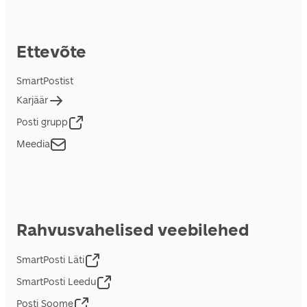
Ettevõte
SmartPostist
Karjäär
Posti grupp
Meedia
Rahvusvahelised veebilehed
SmartPosti Läti
SmartPosti Leedu
Posti Soome