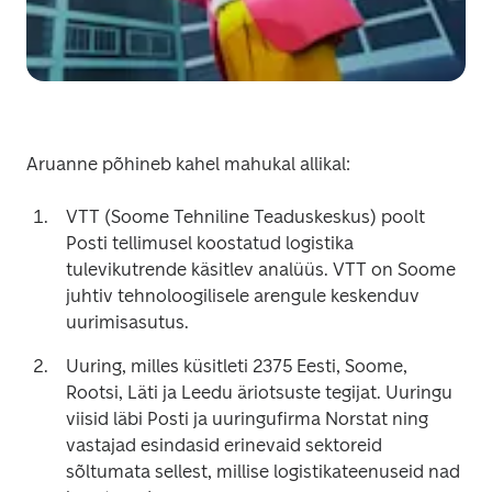
Aruanne põhineb kahel mahukal allikal:
VTT (Soome Tehniline Teaduskeskus) poolt 
Posti tellimusel koostatud logistika 
tulevikutrende käsitlev analüüs. VTT on Soome 
juhtiv tehnoloogilisele arengule keskenduv 
uurimisasutus.
Uuring, milles küsitleti 2375 Eesti, Soome, 
Rootsi, Läti ja Leedu äriotsuste tegijat. Uuringu 
viisid läbi Posti ja uuringufirma Norstat ning 
vastajad esindasid erinevaid sektoreid 
sõltumata sellest, millise logistikateenuseid nad 