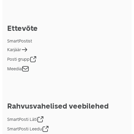
Ettevõte
SmartPostist
Karjäär
Posti grupp
Meedia
Rahvusvahelised veebilehed
SmartPosti Läti
SmartPosti Leedu